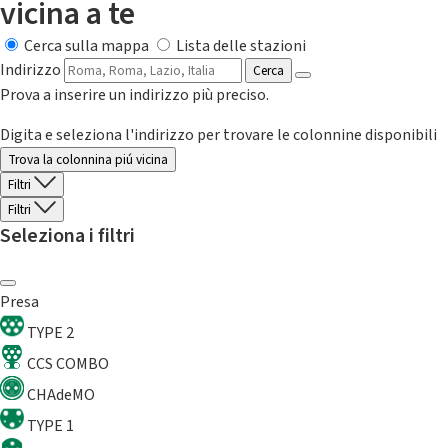
vicina a te
Cerca sulla mappa
Lista delle stazioni
Indirizzo
Cerca
Prova a inserire un indirizzo più preciso.
Digita e seleziona l'indirizzo per trovare le colonnine disponibili
Trova la colonnina piú vicina
Filtri
Filtri
Seleziona i filtri
Presa
TYPE 2
CCS COMBO
CHAdeMO
TYPE 1