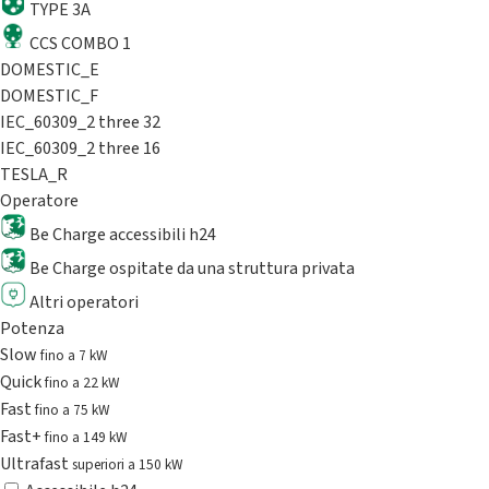
TYPE 3A
CCS COMBO 1
DOMESTIC_E
DOMESTIC_F
IEC_60309_2 three 32
IEC_60309_2 three 16
TESLA_R
Operatore
Be Charge accessibili h24
Be Charge ospitate da una struttura privata
Altri operatori
Potenza
Slow
fino a 7 kW
Quick
fino a 22 kW
Fast
fino a 75 kW
Fast+
fino a 149 kW
Ultrafast
superiori a 150 kW