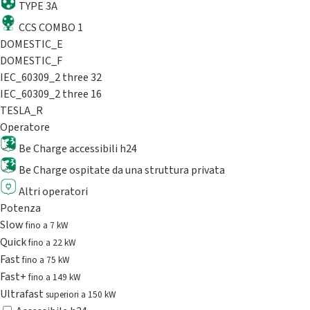
TYPE 3A
CCS COMBO 1
DOMESTIC_E
DOMESTIC_F
IEC_60309_2 three 32
IEC_60309_2 three 16
TESLA_R
Operatore
Be Charge accessibili h24
Be Charge ospitate da una struttura privata
Altri operatori
Potenza
Slow
fino a 7 kW
Quick
fino a 22 kW
Fast
fino a 75 kW
Fast+
fino a 149 kW
Ultrafast
superiori a 150 kW