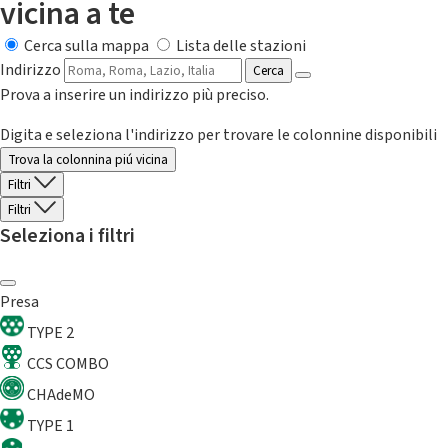
vicina a te
Cerca sulla mappa
Lista delle stazioni
Indirizzo
Cerca
Prova a inserire un indirizzo più preciso.
Digita e seleziona l'indirizzo per trovare le colonnine disponibili
Trova la colonnina piú vicina
Filtri
Filtri
Seleziona i filtri
Presa
TYPE 2
CCS COMBO
CHAdeMO
TYPE 1