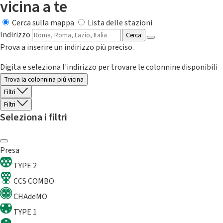
vicina a te
Cerca sulla mappa
Lista delle stazioni
Indirizzo
Cerca
Prova a inserire un indirizzo più preciso.
Digita e seleziona l'indirizzo per trovare le colonnine disponibili
Trova la colonnina piú vicina
Filtri
Filtri
Seleziona i filtri
Presa
TYPE 2
CCS COMBO
CHAdeMO
TYPE 1