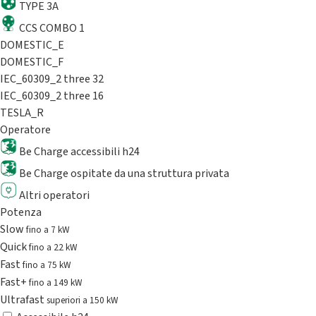
TYPE 3A
CCS COMBO 1
DOMESTIC_E
DOMESTIC_F
IEC_60309_2 three 32
IEC_60309_2 three 16
TESLA_R
Operatore
Be Charge accessibili h24
Be Charge ospitate da una struttura privata
Altri operatori
Potenza
Slow
fino a 7 kW
Quick
fino a 22 kW
Fast
fino a 75 kW
Fast+
fino a 149 kW
Ultrafast
superiori a 150 kW