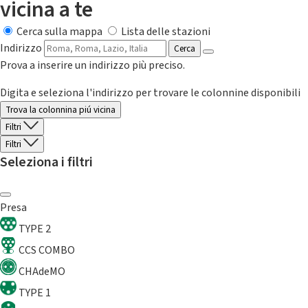
vicina a te
Cerca sulla mappa
Lista delle stazioni
Indirizzo
Cerca
Prova a inserire un indirizzo più preciso.
Digita e seleziona l'indirizzo per trovare le colonnine disponibili
Trova la colonnina piú vicina
Filtri
Filtri
Seleziona i filtri
Presa
TYPE 2
CCS COMBO
CHAdeMO
TYPE 1