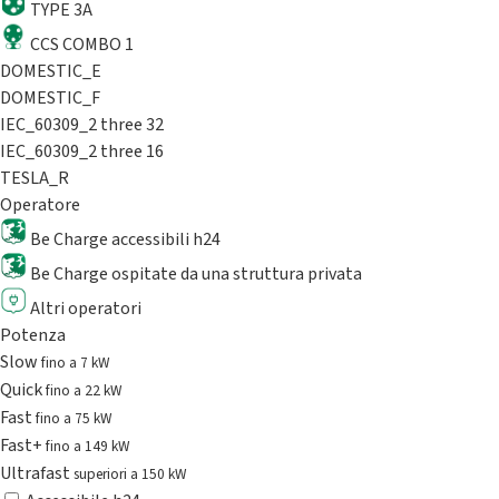
TYPE 3A
CCS COMBO 1
DOMESTIC_E
DOMESTIC_F
IEC_60309_2 three 32
IEC_60309_2 three 16
TESLA_R
Operatore
Be Charge accessibili h24
Be Charge ospitate da una struttura privata
Altri operatori
Potenza
Slow
fino a 7 kW
Quick
fino a 22 kW
Fast
fino a 75 kW
Fast+
fino a 149 kW
Ultrafast
superiori a 150 kW