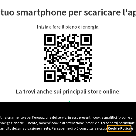
l tuo smartphone per scaricare l'
Inizia a fare il pieno di energia.
La trovi anche sui principali store online:
 funzionamento e per l’erogazione dei servizi in esso presenti, cookie analitici (propri e di
avigazione dell’utente, nonché cookie di profilazione (propri e di terze parti) per inviarti
’ambito della navigazione in rete. Per saperne di più consulta la nostra
Cookie Policy
e