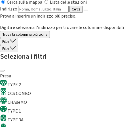
Cerca sulla mappa
Lista delle stazioni
Indirizzo
Cerca
Prova a inserire un indirizzo più preciso.
Digita e seleziona l'indirizzo per trovare le colonnine disponibili
Trova la colonnina piú vicina
Filtri
Filtri
Seleziona i filtri
Presa
TYPE 2
CCS COMBO
CHAdeMO
TYPE 1
TYPE 3A