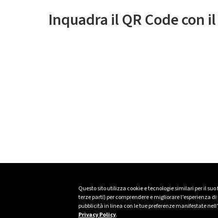
Inquadra il QR Code con i
Questo sito utilizza cookie e tecnologie similari per il suo
terze parti) per comprendere e migliorare l’esperienza di n
pubblicità in linea con le tue preferenze manifestate nell
Privacy Policy
.