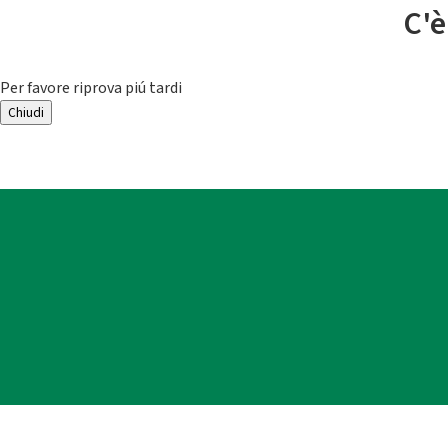
C'è
Per favore riprova piú tardi
Chiudi