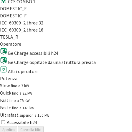
CCS COMBO 1
DOMESTIC_E
DOMESTIC_F
IEC_60309_2 three 32
IEC_60309_2 three 16
TESLA_R
Operatore
Be Charge accessibili h24
Be Charge ospitate da una struttura privata
Altri operatori
Potenza
Slow
fino a 7 kW
Quick
fino a 22 kW
Fast
fino a 75 kW
Fast+
fino a 149 kW
Ultrafast
superiori a 150 kW
Accessibile h24
Applica
Cancella filtri