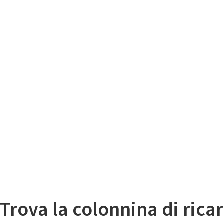
Il
Mappa colonnine di ricarica auto elettriche
Trova la colonnina di ricar