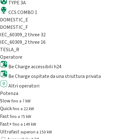
TYPE 3A
CCS COMBO 1
DOMESTIC_E
DOMESTIC_F
IEC_60309_2 three 32
IEC_60309_2 three 16
TESLA_R
Operatore
Be Charge accessibili h24
Be Charge ospitate da una struttura privata
Altri operatori
Potenza
Slow
fino a 7 kW
Quick
fino a 22 kW
Fast
fino a 75 kW
Fast+
fino a 149 kW
Ultrafast
superiori a 150 kW