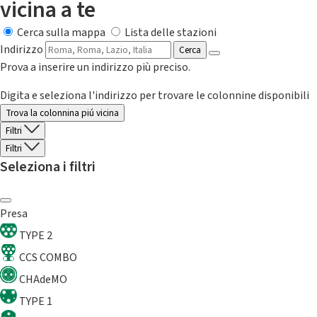
vicina a te
Cerca sulla mappa
Lista delle stazioni
Indirizzo
Cerca
Prova a inserire un indirizzo più preciso.
Digita e seleziona l'indirizzo per trovare le colonnine disponibili
Trova la colonnina piú vicina
Filtri
Filtri
Seleziona i filtri
Presa
TYPE 2
CCS COMBO
CHAdeMO
TYPE 1