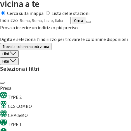
vicina a te
Cerca sulla mappa
Lista delle stazioni
Indirizzo
Cerca
Prova a inserire un indirizzo più preciso.
Digita e seleziona l'indirizzo per trovare le colonnine disponibili
Trova la colonnina piú vicina
Filtri
Filtri
Seleziona i filtri
Presa
TYPE 2
CCS COMBO
CHAdeMO
TYPE 1