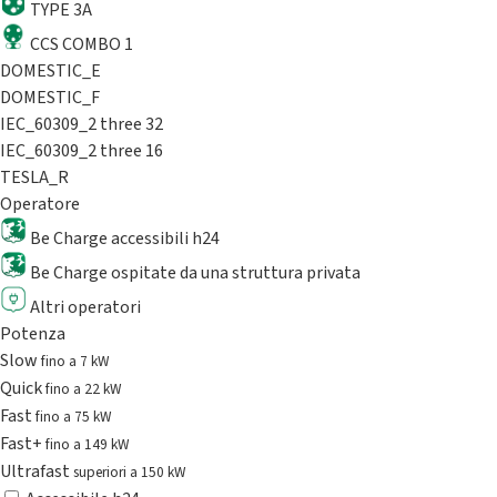
TYPE 3A
CCS COMBO 1
DOMESTIC_E
DOMESTIC_F
IEC_60309_2 three 32
IEC_60309_2 three 16
TESLA_R
Operatore
Be Charge accessibili h24
Be Charge ospitate da una struttura privata
Altri operatori
Potenza
Slow
fino a 7 kW
Quick
fino a 22 kW
Fast
fino a 75 kW
Fast+
fino a 149 kW
Ultrafast
superiori a 150 kW