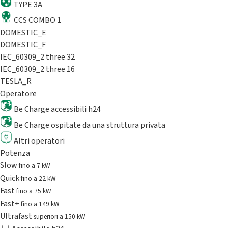
TYPE 3A
CCS COMBO 1
DOMESTIC_E
DOMESTIC_F
IEC_60309_2 three 32
IEC_60309_2 three 16
TESLA_R
Operatore
Be Charge accessibili h24
Be Charge ospitate da una struttura privata
Altri operatori
Potenza
Slow
fino a 7 kW
Quick
fino a 22 kW
Fast
fino a 75 kW
Fast+
fino a 149 kW
Ultrafast
superiori a 150 kW