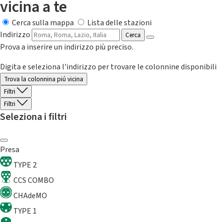
vicina a te
Cerca sulla mappa
Lista delle stazioni
Indirizzo
Cerca
Prova a inserire un indirizzo più preciso.
Digita e seleziona l'indirizzo per trovare le colonnine disponibili
Trova la colonnina piú vicina
Filtri
Filtri
Seleziona i filtri
Presa
TYPE 2
CCS COMBO
CHAdeMO
TYPE 1