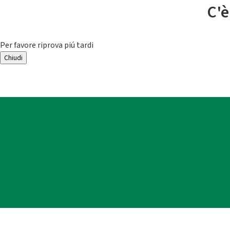
C'è
Per favore riprova piú tardi
Chiudi