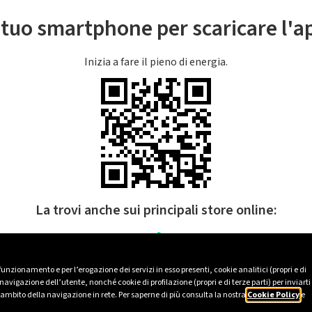
l tuo smartphone per scaricare l'
Inizia a fare il pieno di energia.
La trovi anche sui principali store online:
 funzionamento e per l’erogazione dei servizi in esso presenti, cookie analitici (propri e di
avigazione dell’utente, nonché cookie di profilazione (propri e di terze parti) per inviarti
’ambito della navigazione in rete. Per saperne di più consulta la nostra
Cookie Policy
e