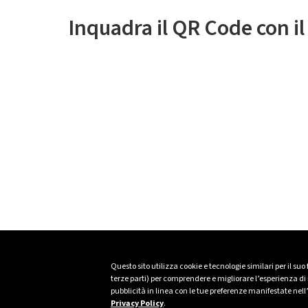
Inquadra il QR Code con i
Questo sito utilizza cookie e tecnologie similari per il suo
terze parti) per comprendere e migliorare l’esperienza di n
pubblicità in linea con le tue preferenze manifestate nell
Privacy Policy
.