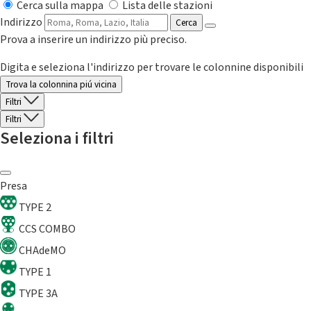
Cerca sulla mappa
Lista delle stazioni
Indirizzo
Cerca
Prova a inserire un indirizzo più preciso.
Digita e seleziona l'indirizzo per trovare le colonnine disponibili
Trova la colonnina piú vicina
Filtri
Filtri
Seleziona i filtri
Presa
TYPE 2
CCS COMBO
CHAdeMO
TYPE 1
TYPE 3A