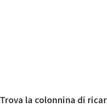
Il
Mappa colonnine di ricarica auto elettriche
Trova la colonnina di ricar