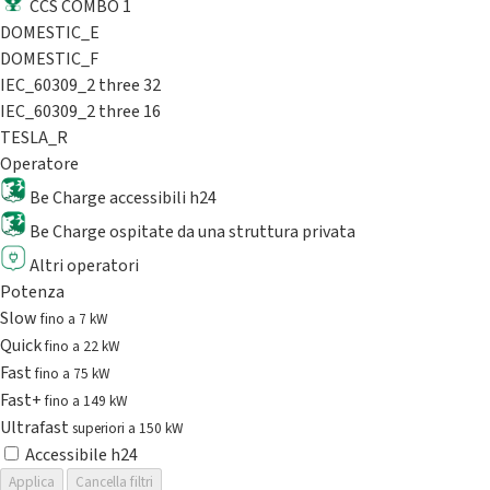
CCS COMBO 1
DOMESTIC_E
DOMESTIC_F
IEC_60309_2 three 32
IEC_60309_2 three 16
TESLA_R
Operatore
Be Charge accessibili h24
Be Charge ospitate da una struttura privata
Altri operatori
Potenza
Slow
fino a 7 kW
Quick
fino a 22 kW
Fast
fino a 75 kW
Fast+
fino a 149 kW
Ultrafast
superiori a 150 kW
Accessibile h24
Applica
Cancella filtri