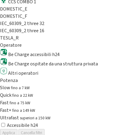
CCS COMBO 1
DOMESTIC_E
DOMESTIC_F
IEC_60309_2 three 32
IEC_60309_2 three 16
TESLA_R
Operatore
Be Charge accessibili h24
Be Charge ospitate da una struttura privata
Altri operatori
Potenza
Slow
fino a 7 kW
Quick
fino a 22 kW
Fast
fino a 75 kW
Fast+
fino a 149 kW
Ultrafast
superiori a 150 kW
Accessibile h24
Applica
Cancella filtri