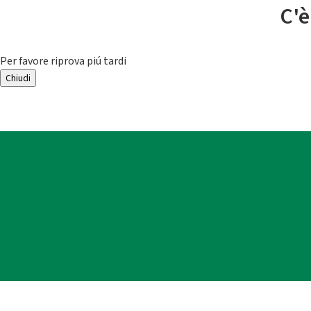
C'è
Per favore riprova piú tardi
Chiudi