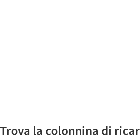
Il
Mappa colonnine di ricarica auto elettriche
Trova la colonnina di ricar