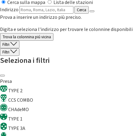
Cerca sulla mappa
Lista delle stazioni
Indirizzo
Cerca
Prova a inserire un indirizzo più preciso.
Digita e seleziona l'indirizzo per trovare le colonnine disponibili
Trova la colonnina piú vicina
Filtri
Filtri
Seleziona i filtri
Presa
TYPE 2
CCS COMBO
CHAdeMO
TYPE 1
TYPE 3A