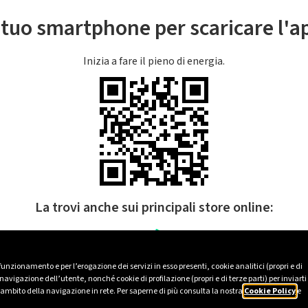
l tuo smartphone per scaricare l'
Inizia a fare il pieno di energia.
La trovi anche sui principali store online:
 funzionamento e per l’erogazione dei servizi in esso presenti, cookie analitici (propri e di
avigazione dell’utente, nonché cookie di profilazione (propri e di terze parti) per inviarti
’ambito della navigazione in rete. Per saperne di più consulta la nostra
Cookie Policy
e