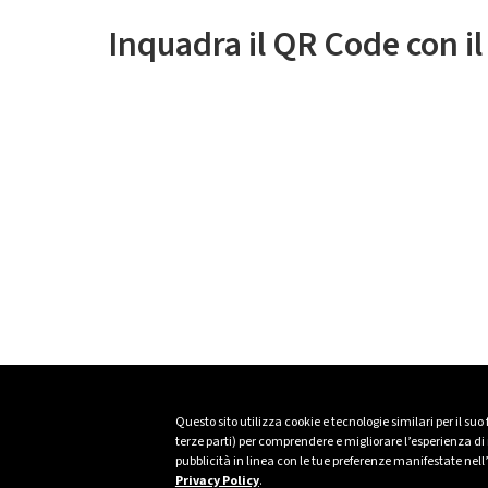
Inquadra il QR Code con i
Questo sito utilizza cookie e tecnologie similari per il suo
terze parti) per comprendere e migliorare l’esperienza di n
pubblicità in linea con le tue preferenze manifestate nell
Privacy Policy
.