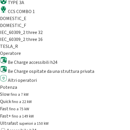
TYPE 3A
CCS COMBO 1
DOMESTIC_E
DOMESTIC_F
IEC_60309_2 three 32
IEC_60309_2 three 16
TESLA_R
Operatore
Be Charge accessibili h24
Be Charge ospitate da una struttura privata
Altri operatori
Potenza
Slow
fino a 7 kW
Quick
fino a 22 kW
Fast
fino a 75 kW
Fast+
fino a 149 kW
Ultrafast
superiori a 150 kW