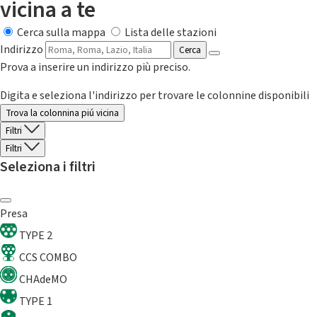
vicina a te
Cerca sulla mappa
Lista delle stazioni
Indirizzo
Cerca
Prova a inserire un indirizzo più preciso.
Digita e seleziona l'indirizzo per trovare le colonnine disponibili
Trova la colonnina piú vicina
Filtri
Filtri
Seleziona i filtri
Presa
TYPE 2
CCS COMBO
CHAdeMO
TYPE 1