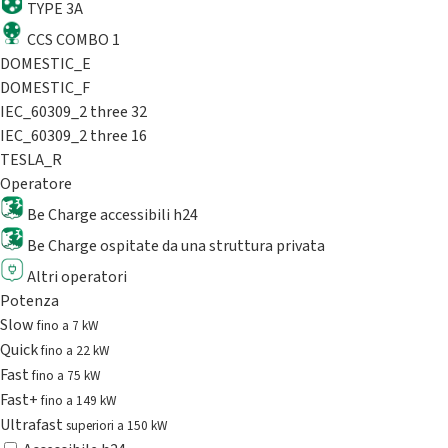
TYPE 3A
CCS COMBO 1
DOMESTIC_E
DOMESTIC_F
IEC_60309_2 three 32
IEC_60309_2 three 16
TESLA_R
Operatore
Be Charge accessibili h24
Be Charge ospitate da una struttura privata
Altri operatori
Potenza
Slow
fino a 7 kW
Quick
fino a 22 kW
Fast
fino a 75 kW
Fast+
fino a 149 kW
Ultrafast
superiori a 150 kW