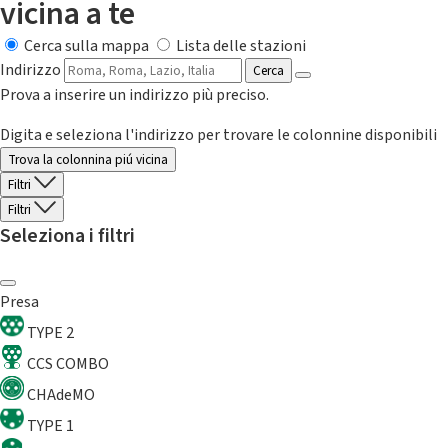
vicina a te
Cerca sulla mappa
Lista delle stazioni
Indirizzo
Cerca
Prova a inserire un indirizzo più preciso.
Digita e seleziona l'indirizzo per trovare le colonnine disponibili
Trova la colonnina piú vicina
Filtri
Filtri
Seleziona i filtri
Presa
TYPE 2
CCS COMBO
CHAdeMO
TYPE 1