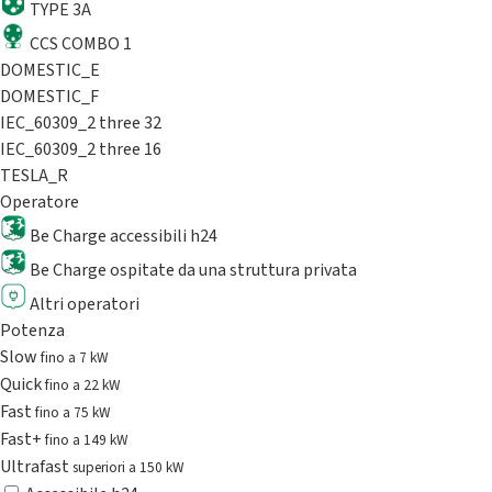
TYPE 3A
CCS COMBO 1
DOMESTIC_E
DOMESTIC_F
IEC_60309_2 three 32
IEC_60309_2 three 16
TESLA_R
Operatore
Be Charge accessibili h24
Be Charge ospitate da una struttura privata
Altri operatori
Potenza
Slow
fino a 7 kW
Quick
fino a 22 kW
Fast
fino a 75 kW
Fast+
fino a 149 kW
Ultrafast
superiori a 150 kW