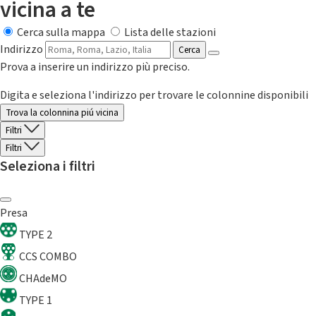
vicina a te
Cerca sulla mappa
Lista delle stazioni
Indirizzo
Cerca
Prova a inserire un indirizzo più preciso.
Digita e seleziona l'indirizzo per trovare le colonnine disponibili
Trova la colonnina piú vicina
Filtri
Filtri
Seleziona i filtri
Presa
TYPE 2
CCS COMBO
CHAdeMO
TYPE 1