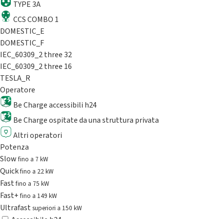
TYPE 3A
CCS COMBO 1
DOMESTIC_E
DOMESTIC_F
IEC_60309_2 three 32
IEC_60309_2 three 16
TESLA_R
Operatore
Be Charge accessibili h24
Be Charge ospitate da una struttura privata
Altri operatori
Potenza
Slow
fino a 7 kW
Quick
fino a 22 kW
Fast
fino a 75 kW
Fast+
fino a 149 kW
Ultrafast
superiori a 150 kW