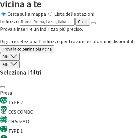
vicina a te
Cerca sulla mappa
Lista delle stazioni
Indirizzo
Cerca
Prova a inserire un indirizzo più preciso.
Digita e seleziona l'indirizzo per trovare le colonnine disponibili
Trova la colonnina piú vicina
Filtri
Filtri
Seleziona i filtri
Presa
TYPE 2
CCS COMBO
CHAdeMO
TYPE 1