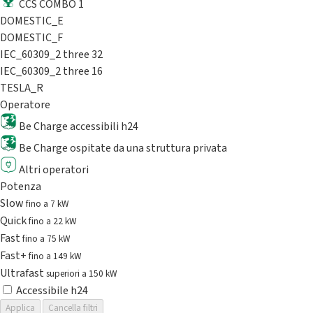
CCS COMBO 1
DOMESTIC_E
DOMESTIC_F
IEC_60309_2 three 32
IEC_60309_2 three 16
TESLA_R
Operatore
Be Charge accessibili h24
Be Charge ospitate da una struttura privata
Altri operatori
Potenza
Slow
fino a 7 kW
Quick
fino a 22 kW
Fast
fino a 75 kW
Fast+
fino a 149 kW
Ultrafast
superiori a 150 kW
Accessibile h24
Applica
Cancella filtri