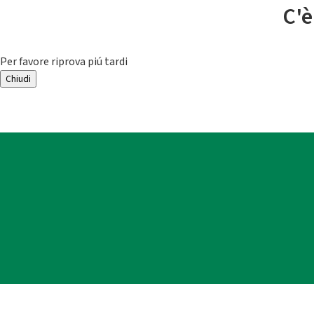
C'è
Per favore riprova piú tardi
Chiudi