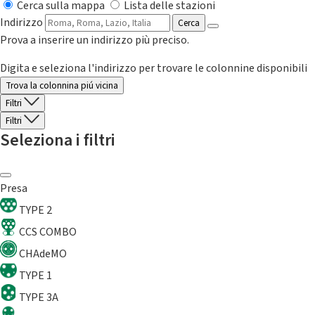
Cerca sulla mappa
Lista delle stazioni
Indirizzo
Cerca
Prova a inserire un indirizzo più preciso.
Digita e seleziona l'indirizzo per trovare le colonnine disponibili
Trova la colonnina piú vicina
Filtri
Filtri
Seleziona i filtri
Presa
TYPE 2
CCS COMBO
CHAdeMO
TYPE 1
TYPE 3A