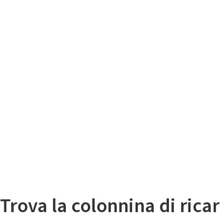
Il
Mappa colonnine di ricarica auto elettriche
Trova la colonnina di ricar