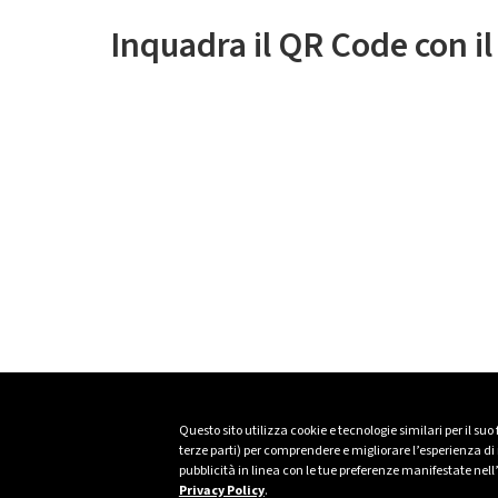
Inquadra il QR Code con i
Questo sito utilizza cookie e tecnologie similari per il suo
terze parti) per comprendere e migliorare l’esperienza di n
pubblicità in linea con le tue preferenze manifestate nell
Privacy Policy
.