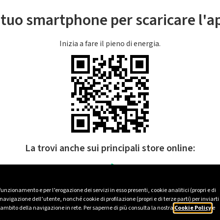
l tuo smartphone per scaricare l'
Inizia a fare il pieno di energia.
La trovi anche sui principali store online:
 funzionamento e per l’erogazione dei servizi in esso presenti, cookie analitici (propri e di
avigazione dell’utente, nonché cookie di profilazione (propri e di terze parti) per inviarti
’ambito della navigazione in rete. Per saperne di più consulta la nostra
Cookie Policy
e