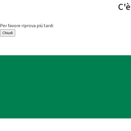
C'è
Per favore riprova piú tardi
Chiudi