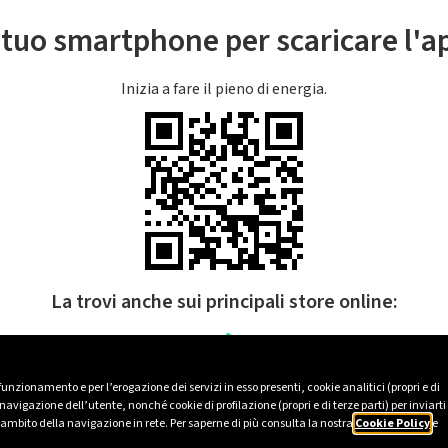
l tuo smartphone per scaricare l'
Inizia a fare il pieno di energia.
La trovi anche sui principali store online:
 funzionamento e per l’erogazione dei servizi in esso presenti, cookie analitici (propri e di
avigazione dell’utente, nonché cookie di profilazione (propri e di terze parti) per inviarti
’ambito della navigazione in rete. Per saperne di più consulta la nostra
Cookie Policy
e