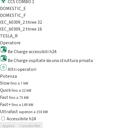
CCS COMBO 1
DOMESTIC_E
DOMESTIC_F
IEC_60309_2 three 32
IEC_60309_2 three 16
TESLA_R
Operatore
Be Charge accessibili h24
Be Charge ospitate da una struttura privata
Altri operatori
Potenza
Slow
fino a 7 kW
Quick
fino a 22 kW
Fast
fino a 75 kW
Fast+
fino a 149 kW
Ultrafast
superiori a 150 kW
Accessibile h24
Applica
Cancella filtri