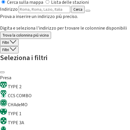
Cerca sulla mappa
Lista delle stazioni
Indirizzo
Cerca
Prova a inserire un indirizzo più preciso.
Digita e seleziona l'indirizzo per trovare le colonnine disponibili
Trova la colonnina piú vicina
Filtri
Filtri
Seleziona i filtri
Presa
TYPE 2
CCS COMBO
CHAdeMO
TYPE 1
TYPE 3A