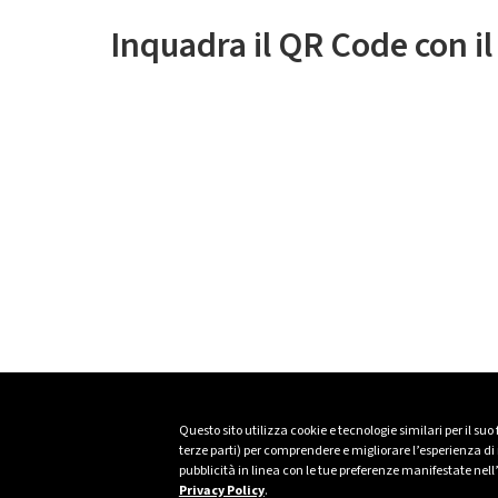
Inquadra il QR Code con i
Questo sito utilizza cookie e tecnologie similari per il suo
terze parti) per comprendere e migliorare l’esperienza di n
pubblicità in linea con le tue preferenze manifestate nell
Privacy Policy
.