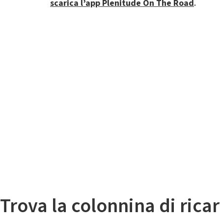
scarica l’app Plenitude On The Road
.
Il
Mappa colonnine di ricarica auto elettriche
Trova la colonnina di ricar