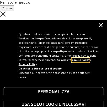
Per favore riprova.
Riprova
C'è un problema con il recupero dei
×
dati.
Questo sito utilizza cookie e tecnologie similari per il suo
funzionamento e per l’erogazione dei servizi in esso presenti,
Per favore riprova piú tardi
cookie analitici (propri e di terze parti) per comprendere e
migliorare l’esperienza di navigazione dell’utente, nonché cookie
Chiudi
di profilazione (propri e di terze parti) per inviarti pubblicità in linea
con le tue preferenze manifestate nell’ambito della navigazione
in rete. Per saperne di più consulta la nostra
Cookie Policy
e
Privacy Policy
.
Sei un’azienda o una PA?
Gestisci le tue scelte sui cookie
.
Cliccando su "Accetta tutti" acconsenti all’uso dei suddetti
cookie.
Trova la soluzione più giusta per te.
PERSONALIZZA
Richiedi una colonnina
USA SOLO I COOKIE NECESSARI