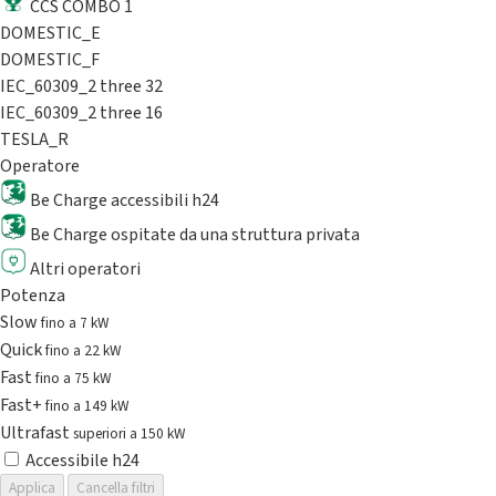
CCS COMBO 1
DOMESTIC_E
DOMESTIC_F
IEC_60309_2 three 32
IEC_60309_2 three 16
TESLA_R
Operatore
Be Charge accessibili h24
Be Charge ospitate da una struttura privata
Altri operatori
Potenza
Slow
fino a 7 kW
Quick
fino a 22 kW
Fast
fino a 75 kW
Fast+
fino a 149 kW
Ultrafast
superiori a 150 kW
Accessibile h24
Applica
Cancella filtri