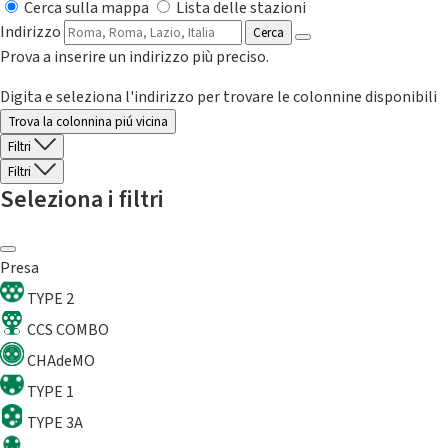
Cerca sulla mappa
Lista delle stazioni
Indirizzo
Cerca
Prova a inserire un indirizzo più preciso.
Digita e seleziona l'indirizzo per trovare le colonnine disponibili
Trova la colonnina piú vicina
Filtri
Filtri
Seleziona i filtri
Presa
TYPE 2
CCS COMBO
CHAdeMO
TYPE 1
TYPE 3A