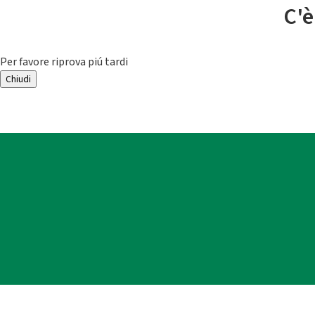
C'è
Per favore riprova piú tardi
Chiudi