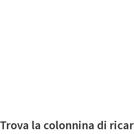
Il
Mappa colonnine di ricarica auto elettriche
Trova la colonnina di ricar