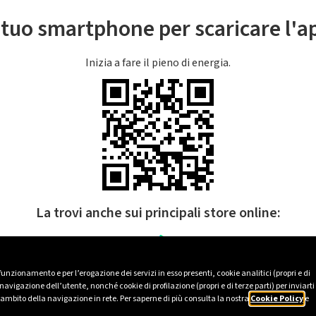
l tuo smartphone per scaricare l'
Inizia a fare il pieno di energia.
La trovi anche sui principali store online:
 funzionamento e per l’erogazione dei servizi in esso presenti, cookie analitici (propri e di
avigazione dell’utente, nonché cookie di profilazione (propri e di terze parti) per inviarti
’ambito della navigazione in rete. Per saperne di più consulta la nostra
Cookie Policy
e