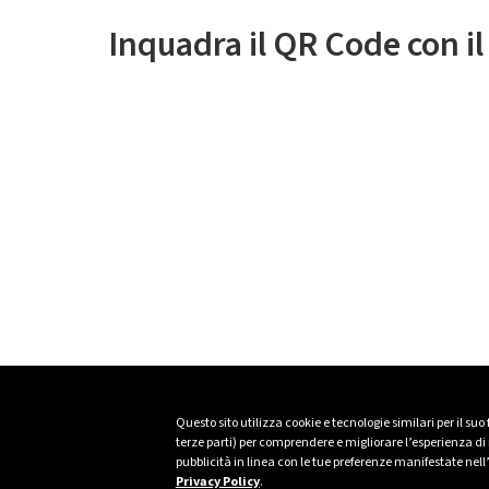
Inquadra il QR Code con i
Questo sito utilizza cookie e tecnologie similari per il suo
terze parti) per comprendere e migliorare l’esperienza di n
pubblicità in linea con le tue preferenze manifestate nell
Privacy Policy
.