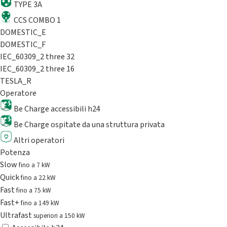
TYPE 3A
CCS COMBO 1
DOMESTIC_E
DOMESTIC_F
IEC_60309_2 three 32
IEC_60309_2 three 16
TESLA_R
Operatore
Be Charge accessibili h24
Be Charge ospitate da una struttura privata
Altri operatori
Potenza
Slow
fino a 7 kW
Quick
fino a 22 kW
Fast
fino a 75 kW
Fast+
fino a 149 kW
Ultrafast
superiori a 150 kW