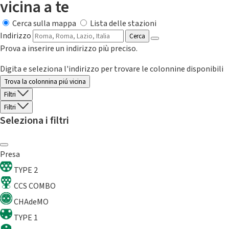
vicina a te
Cerca sulla mappa
Lista delle stazioni
Indirizzo
Cerca
Prova a inserire un indirizzo più preciso.
Digita e seleziona l'indirizzo per trovare le colonnine disponibili
Trova la colonnina piú vicina
Filtri
Filtri
Seleziona i filtri
Presa
TYPE 2
CCS COMBO
CHAdeMO
TYPE 1