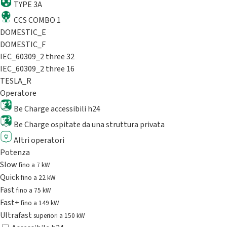
TYPE 3A
CCS COMBO 1
DOMESTIC_E
DOMESTIC_F
IEC_60309_2 three 32
IEC_60309_2 three 16
TESLA_R
Operatore
Be Charge accessibili h24
Be Charge ospitate da una struttura privata
Altri operatori
Potenza
Slow
fino a 7 kW
Quick
fino a 22 kW
Fast
fino a 75 kW
Fast+
fino a 149 kW
Ultrafast
superiori a 150 kW