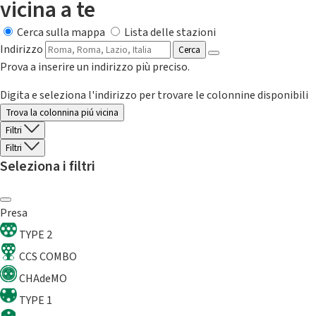
vicina a te
Cerca sulla mappa
Lista delle stazioni
Indirizzo
Cerca
Prova a inserire un indirizzo più preciso.
Digita e seleziona l'indirizzo per trovare le colonnine disponibili
Trova la colonnina piú vicina
Filtri
Filtri
Seleziona i filtri
Presa
TYPE 2
CCS COMBO
CHAdeMO
TYPE 1