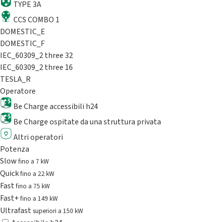
TYPE 3A
CCS COMBO 1
DOMESTIC_E
DOMESTIC_F
IEC_60309_2 three 32
IEC_60309_2 three 16
TESLA_R
Operatore
Be Charge accessibili h24
Be Charge ospitate da una struttura privata
Altri operatori
Potenza
Slow
fino a 7 kW
Quick
fino a 22 kW
Fast
fino a 75 kW
Fast+
fino a 149 kW
Ultrafast
superiori a 150 kW