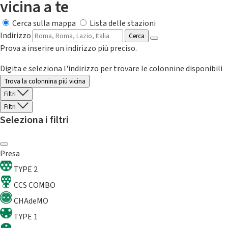
vicina a te
Cerca sulla mappa
Lista delle stazioni
Indirizzo
Cerca
Prova a inserire un indirizzo più preciso.
Digita e seleziona l'indirizzo per trovare le colonnine disponibili
Trova la colonnina piú vicina
Filtri
Filtri
Seleziona i filtri
Presa
TYPE 2
CCS COMBO
CHAdeMO
TYPE 1