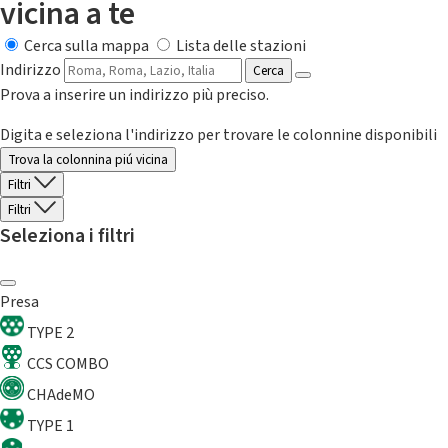
vicina a te
Cerca sulla mappa
Lista delle stazioni
Indirizzo
Cerca
Prova a inserire un indirizzo più preciso.
Digita e seleziona l'indirizzo per trovare le colonnine disponibili
Trova la colonnina piú vicina
Filtri
Filtri
Seleziona i filtri
Presa
TYPE 2
CCS COMBO
CHAdeMO
TYPE 1