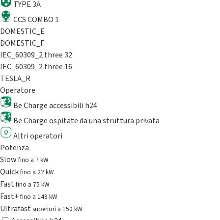
TYPE 3A
CCS COMBO 1
DOMESTIC_E
DOMESTIC_F
IEC_60309_2 three 32
IEC_60309_2 three 16
TESLA_R
Operatore
Be Charge accessibili h24
Be Charge ospitate da una struttura privata
Altri operatori
Potenza
Slow
fino a 7 kW
Quick
fino a 22 kW
Fast
fino a 75 kW
Fast+
fino a 149 kW
Ultrafast
superiori a 150 kW