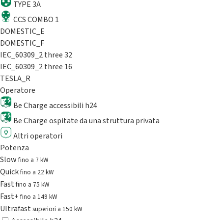
TYPE 3A
CCS COMBO 1
DOMESTIC_E
DOMESTIC_F
IEC_60309_2 three 32
IEC_60309_2 three 16
TESLA_R
Operatore
Be Charge accessibili h24
Be Charge ospitate da una struttura privata
Altri operatori
Potenza
Slow
fino a 7 kW
Quick
fino a 22 kW
Fast
fino a 75 kW
Fast+
fino a 149 kW
Ultrafast
superiori a 150 kW