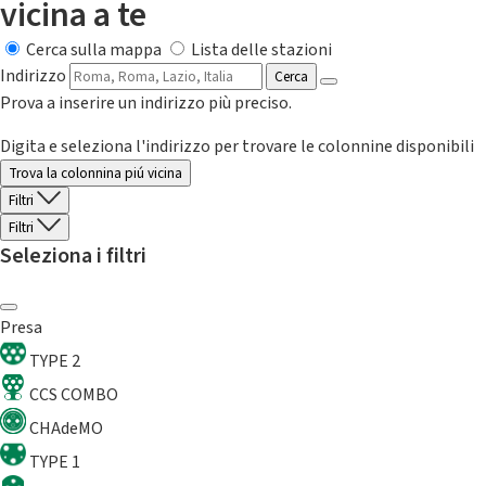
vicina a te
Cerca sulla mappa
Lista delle stazioni
Indirizzo
Cerca
Prova a inserire un indirizzo più preciso.
Digita e seleziona l'indirizzo per trovare le colonnine disponibili
Trova la colonnina piú vicina
Filtri
Filtri
Seleziona i filtri
Presa
TYPE 2
CCS COMBO
CHAdeMO
TYPE 1