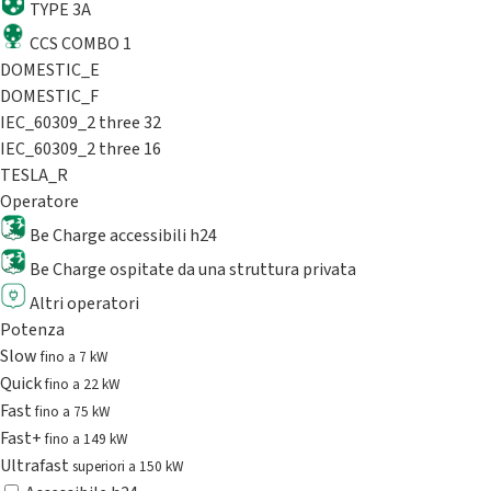
TYPE 3A
CCS COMBO 1
DOMESTIC_E
DOMESTIC_F
IEC_60309_2 three 32
IEC_60309_2 three 16
TESLA_R
Operatore
Be Charge accessibili h24
Be Charge ospitate da una struttura privata
Altri operatori
Potenza
Slow
fino a 7 kW
Quick
fino a 22 kW
Fast
fino a 75 kW
Fast+
fino a 149 kW
Ultrafast
superiori a 150 kW