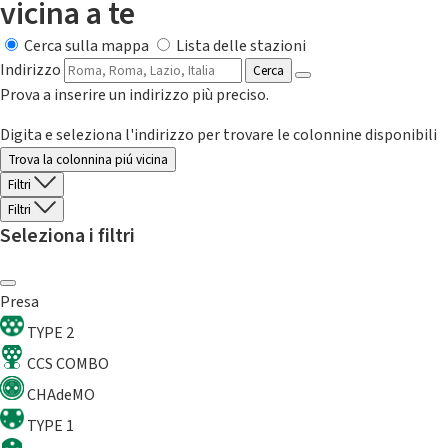
vicina a te
Cerca sulla mappa
Lista delle stazioni
Indirizzo
Cerca
Prova a inserire un indirizzo più preciso.
Digita e seleziona l'indirizzo per trovare le colonnine disponibili
Trova la colonnina piú vicina
Filtri
Filtri
Seleziona i filtri
Presa
TYPE 2
CCS COMBO
CHAdeMO
TYPE 1