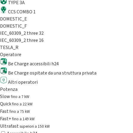
TYPE 3A
CCS COMBO 1
DOMESTIC_E
DOMESTIC_F
IEC_60309_2 three 32
IEC_60309_2 three 16
TESLA_R
Operatore
Be Charge accessibili h24
Be Charge ospitate da una struttura privata
Altri operatori
Potenza
Slow
fino a 7 kW
Quick
fino a 22 kW
Fast
fino a 75 kW
Fast+
fino a 149 kW
Ultrafast
superiori a 150 kW