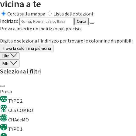
vicina a te
Cerca sulla mappa
Lista delle stazioni
Indirizzo
Cerca
Prova a inserire un indirizzo più preciso.
Digita e seleziona l'indirizzo per trovare le colonnine disponibili
Trova la colonnina piú vicina
Filtri
Filtri
Seleziona i filtri
Presa
TYPE 2
CCS COMBO
CHAdeMO
TYPE 1