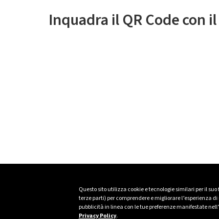
Inquadra il QR Code con i
Questo sito utilizza cookie e tecnologie similari per il suo
terze parti) per comprendere e migliorare l’esperienza di n
pubblicità in linea con le tue preferenze manifestate nell
Privacy Policy
.