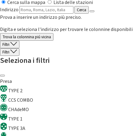
Cerca sulla mappa
Lista delle stazioni
Indirizzo
Cerca
Prova a inserire un indirizzo più preciso.
Digita e seleziona l'indirizzo per trovare le colonnine disponibili
Trova la colonnina piú vicina
Filtri
Filtri
Seleziona i filtri
Presa
TYPE 2
CCS COMBO
CHAdeMO
TYPE 1
TYPE 3A