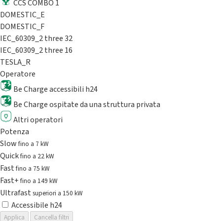
CCS COMBO 1
DOMESTIC_E
DOMESTIC_F
IEC_60309_2 three 32
IEC_60309_2 three 16
TESLA_R
Operatore
Be Charge accessibili h24
Be Charge ospitate da una struttura privata
Altri operatori
Potenza
Slow
fino a 7 kW
Quick
fino a 22 kW
Fast
fino a 75 kW
Fast+
fino a 149 kW
Ultrafast
superiori a 150 kW
Accessibile h24
Applica
Cancella filtri