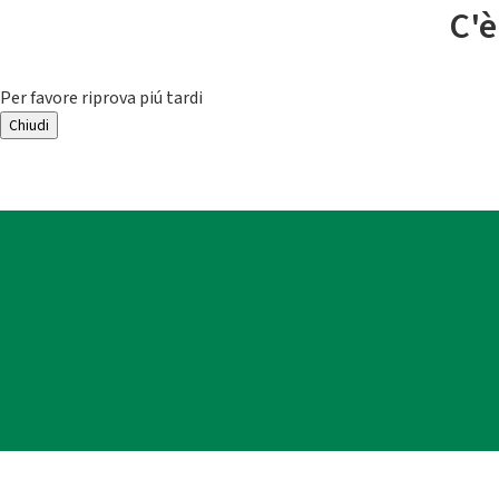
C'è
Per favore riprova piú tardi
Chiudi