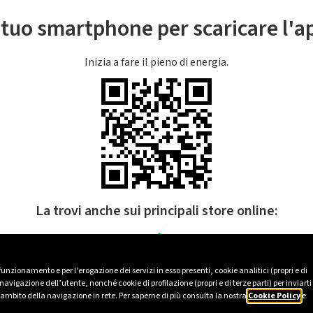
l tuo smartphone per scaricare l'
Inizia a fare il pieno di energia.
La trovi anche sui principali store online:
 funzionamento e per l’erogazione dei servizi in esso presenti, cookie analitici (propri e di
avigazione dell’utente, nonché cookie di profilazione (propri e di terze parti) per inviarti
’ambito della navigazione in rete. Per saperne di più consulta la nostra
Cookie Policy
e