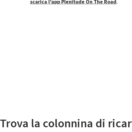
scarica l’app Plenitude On The Road
.
Il
Mappa colonnine di ricarica auto elettriche
Trova la colonnina di ricar