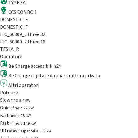
TYPE 3A
CCS COMBO 1
DOMESTIC_E
DOMESTIC_F
IEC_60309_2 three 32
IEC_60309_2 three 16
TESLA_R
Operatore
Be Charge accessibili h24
Be Charge ospitate da una struttura privata
Altri operatori
Potenza
Slow
fino a 7 kW
Quick
fino a 22 kW
Fast
fino a 75 kW
Fast+
fino a 149 kW
Ultrafast
superiori a 150 kW