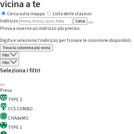
vicina a te
Cerca sulla mappa
Lista delle stazioni
Indirizzo
Cerca
Prova a inserire un indirizzo più preciso.
Digita e seleziona l'indirizzo per trovare le colonnine disponibili
Trova la colonnina piú vicina
Filtri
Filtri
Seleziona i filtri
Presa
TYPE 2
CCS COMBO
CHAdeMO
TYPE 1