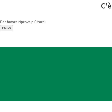
C'è
Per favore riprova piú tardi
Chiudi