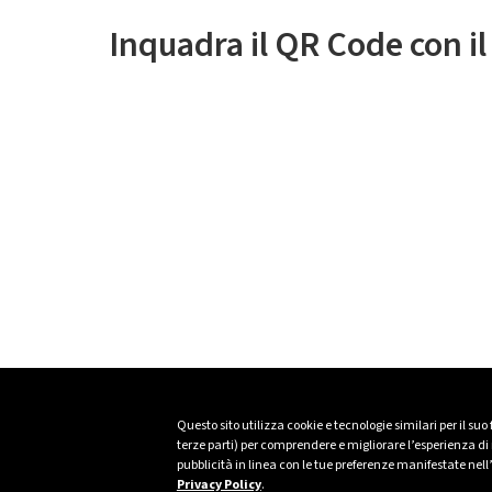
Inquadra il QR Code con i
Questo sito utilizza cookie e tecnologie similari per il suo
terze parti) per comprendere e migliorare l’esperienza di n
pubblicità in linea con le tue preferenze manifestate nell
Privacy Policy
.