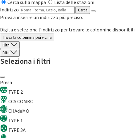
Cerca sulla mappa
Lista delle stazioni
Indirizzo
Cerca
Prova a inserire un indirizzo più preciso.
Digita e seleziona l'indirizzo per trovare le colonnine disponibili
Trova la colonnina piú vicina
Filtri
Filtri
Seleziona i filtri
Presa
TYPE 2
CCS COMBO
CHAdeMO
TYPE 1
TYPE 3A