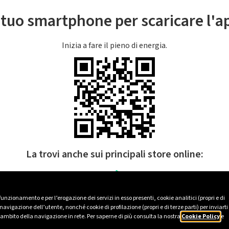
l tuo smartphone per scaricare l'
Inizia a fare il pieno di energia.
La trovi anche sui principali store online:
 funzionamento e per l’erogazione dei servizi in esso presenti, cookie analitici (propri e di
avigazione dell’utente, nonché cookie di profilazione (propri e di terze parti) per inviarti
’ambito della navigazione in rete. Per saperne di più consulta la nostra
Cookie Policy
e