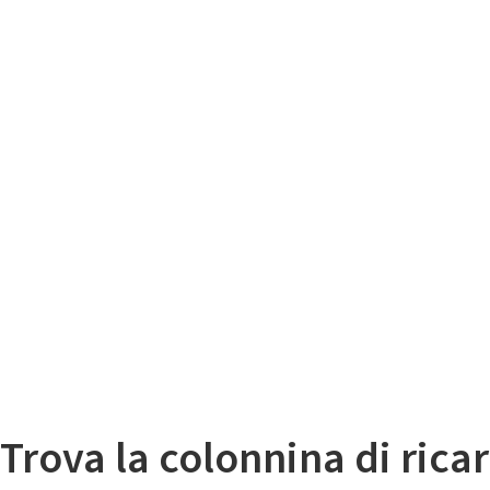
Il
Mappa colonnine di ricarica auto elettriche
Trova la colonnina di ricar