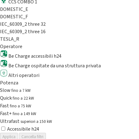
CCS COMBO 1
DOMESTIC_E
DOMESTIC_F
IEC_60309_2 three 32
IEC_60309_2 three 16
TESLA_R
Operatore
Be Charge accessibili h24
Be Charge ospitate da una struttura privata
Altri operatori
Potenza
Slow
fino a 7 kW
Quick
fino a 22 kW
Fast
fino a 75 kW
Fast+
fino a 149 kW
Ultrafast
superiori a 150 kW
Accessibile h24
Applica
Cancella filtri