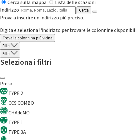
Cerca sulla mappa
Lista delle stazioni
Indirizzo
Cerca
Prova a inserire un indirizzo più preciso.
Digita e seleziona l'indirizzo per trovare le colonnine disponibili
Trova la colonnina piú vicina
Filtri
Filtri
Seleziona i filtri
Presa
TYPE 2
CCS COMBO
CHAdeMO
TYPE 1
TYPE 3A