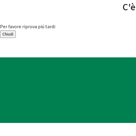
C'è
Per favore riprova piú tardi
Chiudi