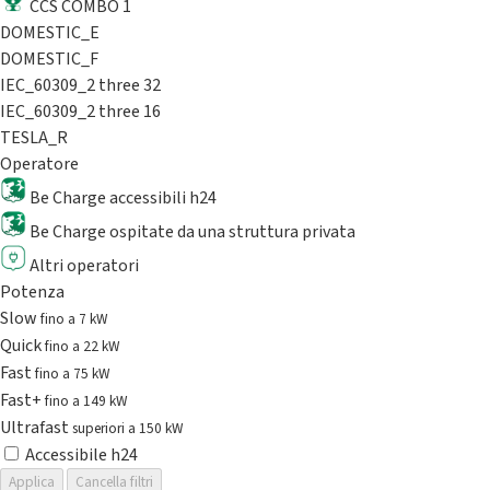
CCS COMBO 1
DOMESTIC_E
DOMESTIC_F
IEC_60309_2 three 32
IEC_60309_2 three 16
TESLA_R
Operatore
Be Charge accessibili h24
Be Charge ospitate da una struttura privata
Altri operatori
Potenza
Slow
fino a 7 kW
Quick
fino a 22 kW
Fast
fino a 75 kW
Fast+
fino a 149 kW
Ultrafast
superiori a 150 kW
Accessibile h24
Applica
Cancella filtri