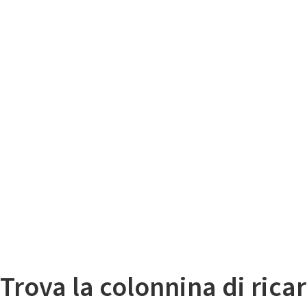
Il
Mappa colonnine di ricarica auto elettriche
Trova la colonnina di ricar