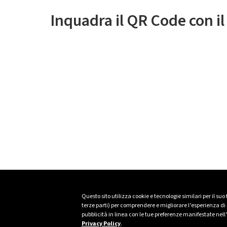
Inquadra il QR Code con i
Questo sito utilizza cookie e tecnologie similari per il suo
terze parti) per comprendere e migliorare l’esperienza di n
pubblicità in linea con le tue preferenze manifestate nell
Privacy Policy
.