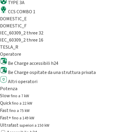
TYPE 3A
CCS COMBO 1
DOMESTIC_E
DOMESTIC_F
IEC_60309_2 three 32
IEC_60309_2 three 16
TESLA_R
Operatore
Be Charge accessibili h24
Be Charge ospitate da una struttura privata
Altri operatori
Potenza
Slow
fino a 7 kW
Quick
fino a 22 kW
Fast
fino a 75 kW
Fast+
fino a 149 kW
Ultrafast
superiori a 150 kW