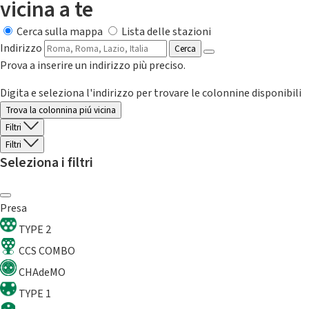
vicina a te
Cerca sulla mappa
Lista delle stazioni
Indirizzo
Cerca
Prova a inserire un indirizzo più preciso.
Digita e seleziona l'indirizzo per trovare le colonnine disponibili
Trova la colonnina piú vicina
Filtri
Filtri
Seleziona i filtri
Presa
TYPE 2
CCS COMBO
CHAdeMO
TYPE 1