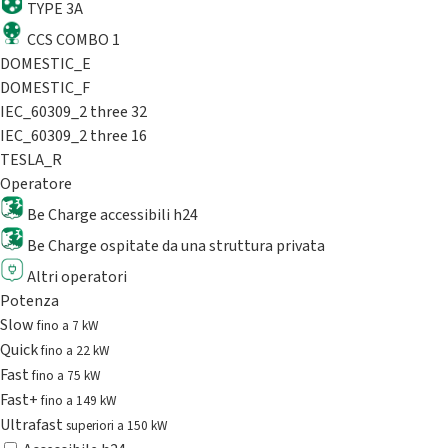
TYPE 3A
CCS COMBO 1
DOMESTIC_E
DOMESTIC_F
IEC_60309_2 three 32
IEC_60309_2 three 16
TESLA_R
Operatore
Be Charge accessibili h24
Be Charge ospitate da una struttura privata
Altri operatori
Potenza
Slow
fino a 7 kW
Quick
fino a 22 kW
Fast
fino a 75 kW
Fast+
fino a 149 kW
Ultrafast
superiori a 150 kW