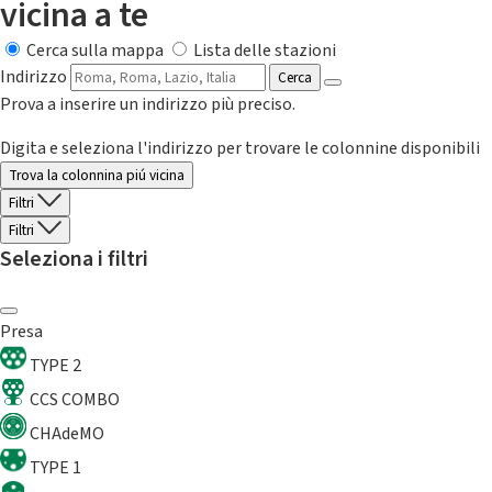
vicina a te
Cerca sulla mappa
Lista delle stazioni
Indirizzo
Cerca
Prova a inserire un indirizzo più preciso.
Digita e seleziona l'indirizzo per trovare le colonnine disponibili
Trova la colonnina piú vicina
Filtri
Filtri
Seleziona i filtri
Presa
TYPE 2
CCS COMBO
CHAdeMO
TYPE 1