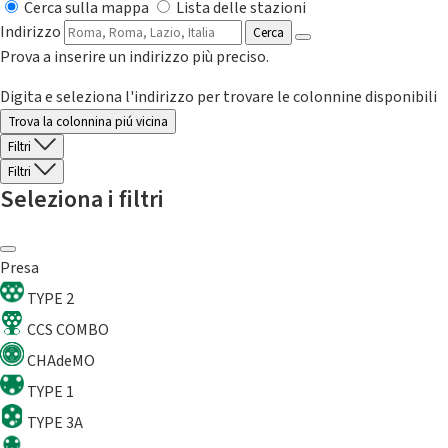
Cerca sulla mappa
Lista delle stazioni
Indirizzo
Cerca
Prova a inserire un indirizzo più preciso.
Digita e seleziona l'indirizzo per trovare le colonnine disponibili
Trova la colonnina piú vicina
Filtri
Filtri
Seleziona i filtri
Presa
TYPE 2
CCS COMBO
CHAdeMO
TYPE 1
TYPE 3A