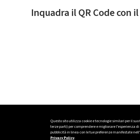
Inquadra il QR Code con i
Questo sito utilizza cookie e tecnologie similari per il suo
terze parti) per comprendere e migliorare l’esperienza di n
pubblicità in linea con le tue preferenze manifestate nell
Privacy Policy
.