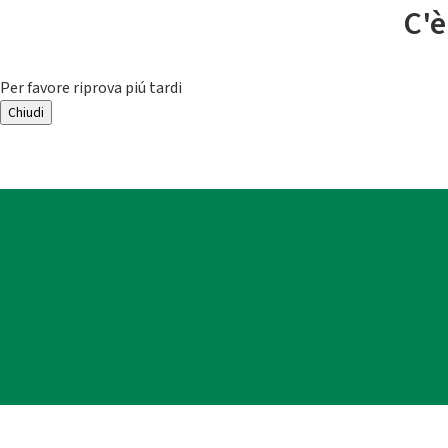
C'è
Per favore riprova piú tardi
Chiudi