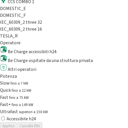
CCS COMBO 1
DOMESTIC_E
DOMESTIC_F
IEC_60309_2 three 32
IEC_60309_2 three 16
TESLA_R
Operatore
Be Charge accessibili h24
Be Charge ospitate da una struttura privata
Altri operatori
Potenza
Slow
fino a 7 kW
Quick
fino a 22 kW
Fast
fino a 75 kW
Fast+
fino a 149 kW
Ultrafast
superiori a 150 kW
Accessibile h24
Applica
Cancella filtri