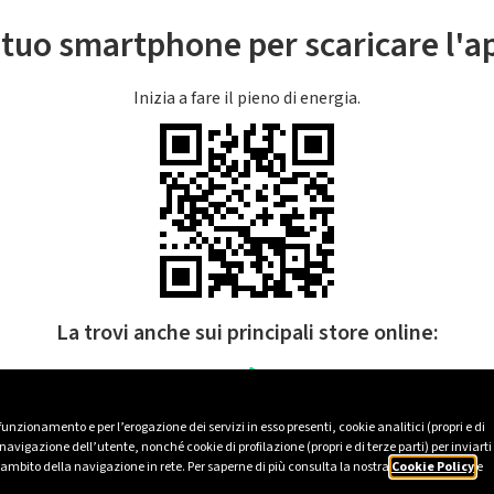
l tuo smartphone per scaricare l'
Inizia a fare il pieno di energia.
La trovi anche sui principali store online:
 funzionamento e per l’erogazione dei servizi in esso presenti, cookie analitici (propri e di
avigazione dell’utente, nonché cookie di profilazione (propri e di terze parti) per inviarti
’ambito della navigazione in rete. Per saperne di più consulta la nostra
Cookie Policy
e