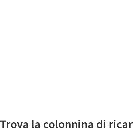
Il
Mappa colonnine di ricarica auto elettriche
Trova la colonnina di ricar