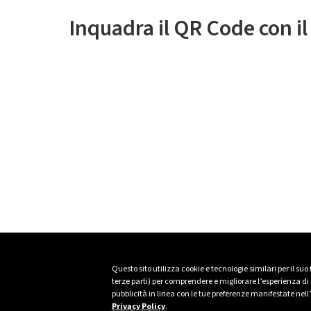
Inquadra il QR Code con i
Questo sito utilizza cookie e tecnologie similari per il suo
terze parti) per comprendere e migliorare l’esperienza di n
pubblicità in linea con le tue preferenze manifestate nell
Privacy Policy
.