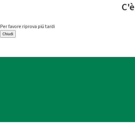
C'è
Per favore riprova piú tardi
Chiudi