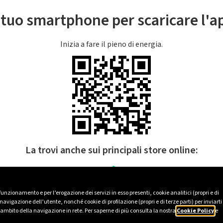
l tuo smartphone per scaricare l'
Inizia a fare il pieno di energia.
La trovi anche sui principali store online:
 funzionamento e per l’erogazione dei servizi in esso presenti, cookie analitici (propri e di
avigazione dell’utente, nonché cookie di profilazione (propri e di terze parti) per inviarti
’ambito della navigazione in rete. Per saperne di più consulta la nostra
Cookie Policy
e