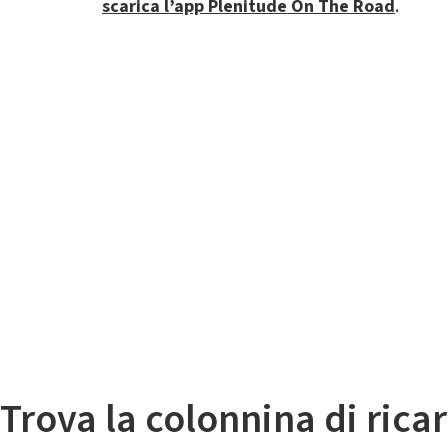
scarica l’app Plenitude On The Road
.
Il
Mappa colonnine di ricarica auto elettriche
Trova la colonnina di ricar