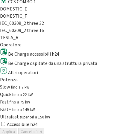
CCS COMBO 1
DOMESTIC_E
DOMESTIC_F
IEC_60309_2 three 32
IEC_60309_2 three 16
TESLA_R
Operatore
Be Charge accessibili h24
Be Charge ospitate da una struttura privata
Altri operatori
Potenza
Slow
fino a 7 kW
Quick
fino a 22 kW
Fast
fino a 75 kW
Fast+
fino a 149 kW
Ultrafast
superiori a 150 kW
Accessibile h24
Applica
Cancella filtri