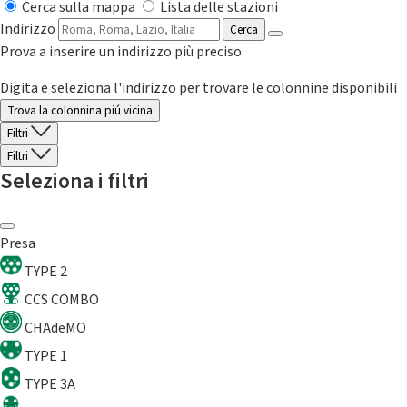
Cerca sulla mappa
Lista delle stazioni
Indirizzo
Cerca
Prova a inserire un indirizzo più preciso.
Digita e seleziona l'indirizzo per trovare le colonnine disponibili
Trova la colonnina piú vicina
Filtri
Filtri
Seleziona i filtri
Presa
TYPE 2
CCS COMBO
CHAdeMO
TYPE 1
TYPE 3A