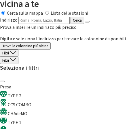
vicina a te
Cerca sulla mappa
Lista delle stazioni
Indirizzo
Cerca
Prova a inserire un indirizzo più preciso.
Digita e seleziona l'indirizzo per trovare le colonnine disponibili
Trova la colonnina piú vicina
Filtri
Filtri
Seleziona i filtri
Presa
TYPE 2
CCS COMBO
CHAdeMO
TYPE 1