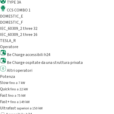
TYPE 3A
CCS COMBO 1
DOMESTIC_E
DOMESTIC_F
IEC_60309_2 three 32
IEC_60309_2 three 16
TESLA_R
Operatore
Be Charge accessibili h24
Be Charge ospitate da una struttura privata
Altri operatori
Potenza
Slow
fino a 7 kW
Quick
fino a 22 kW
Fast
fino a 75 kW
Fast+
fino a 149 kW
Ultrafast
superiori a 150 kW