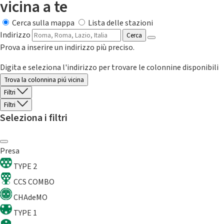
vicina a te
Cerca sulla mappa
Lista delle stazioni
Indirizzo
Cerca
Prova a inserire un indirizzo più preciso.
Digita e seleziona l'indirizzo per trovare le colonnine disponibili
Trova la colonnina piú vicina
Filtri
Filtri
Seleziona i filtri
Presa
TYPE 2
CCS COMBO
CHAdeMO
TYPE 1