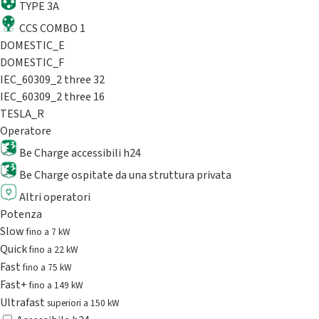
TYPE 3A
CCS COMBO 1
DOMESTIC_E
DOMESTIC_F
IEC_60309_2 three 32
IEC_60309_2 three 16
TESLA_R
Operatore
Be Charge accessibili h24
Be Charge ospitate da una struttura privata
Altri operatori
Potenza
Slow
fino a 7 kW
Quick
fino a 22 kW
Fast
fino a 75 kW
Fast+
fino a 149 kW
Ultrafast
superiori a 150 kW