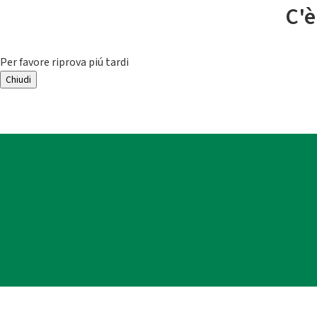
C'è
Per favore riprova piú tardi
Chiudi