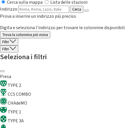
Cerca sulla mappa
Lista delle stazioni
Indirizzo
Cerca
Prova a inserire un indirizzo più preciso.
Digita e seleziona l'indirizzo per trovare le colonnine disponibili
Trova la colonnina piú vicina
Filtri
Filtri
Seleziona i filtri
Presa
TYPE 2
CCS COMBO
CHAdeMO
TYPE 1
TYPE 3A