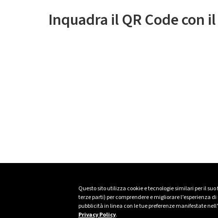
Inquadra il QR Code con i
Questo sito utilizza cookie e tecnologie similari per il suo
terze parti) per comprendere e migliorare l’esperienza di n
pubblicità in linea con le tue preferenze manifestate nell
Privacy Policy
.