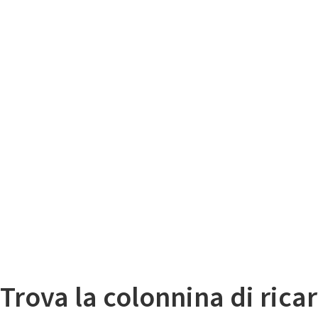
Il
Mappa colonnine di ricarica auto elettriche
Trova la colonnina di ricar