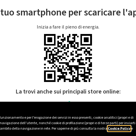
l tuo smartphone per scaricare l'
Inizia a fare il pieno di energia.
La trovi anche sui principali store online:
 funzionamento e per l’erogazione dei servizi in esso presenti, cookie analitici (propri e di
avigazione dell’utente, nonché cookie di profilazione (propri e di terze parti) per inviarti
’ambito della navigazione in rete. Per saperne di più consulta la nostra
Cookie Policy
e