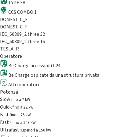
TYPE 3A
CCS COMBO 1
DOMESTIC_E
DOMESTIC_F
IEC_60309_2 three 32
IEC_60309_2 three 16
TESLA_R
Operatore
Be Charge accessibili h24
Be Charge ospitate da una struttura privata
Altri operatori
Potenza
Slow
fino a 7 kW
Quick
fino a 22 kW
Fast
fino a 75 kW
Fast+
fino a 149 kW
Ultrafast
superiori a 150 kW