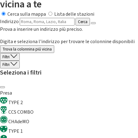
vicina a te
Cerca sulla mappa
Lista delle stazioni
Indirizzo
Cerca
Prova a inserire un indirizzo più preciso.
Digita e seleziona l'indirizzo per trovare le colonnine disponibili
Trova la colonnina piú vicina
Filtri
Filtri
Seleziona i filtri
Presa
TYPE 2
CCS COMBO
CHAdeMO
TYPE 1