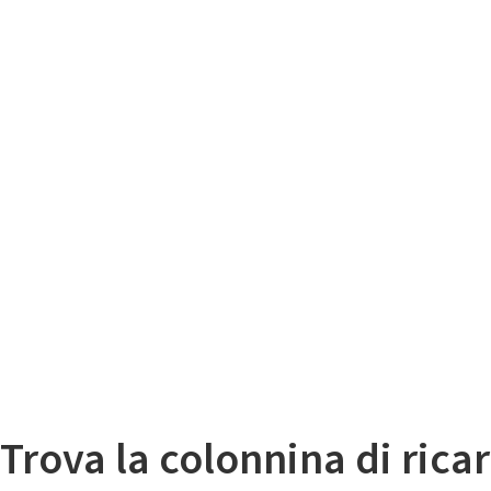
Il
Mappa colonnine di ricarica auto elettriche
Trova la colonnina di ricar