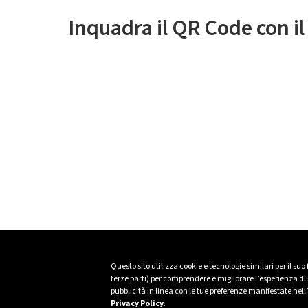
Inquadra il QR Code con i
Questo sito utilizza cookie e tecnologie similari per il suo
terze parti) per comprendere e migliorare l’esperienza di n
pubblicità in linea con le tue preferenze manifestate nell
Privacy Policy
.