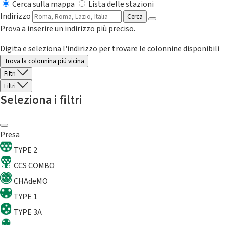
Cerca sulla mappa
Lista delle stazioni
Indirizzo
Cerca
Prova a inserire un indirizzo più preciso.
Digita e seleziona l'indirizzo per trovare le colonnine disponibili
Trova la colonnina piú vicina
Filtri
Filtri
Seleziona i filtri
Presa
TYPE 2
CCS COMBO
CHAdeMO
TYPE 1
TYPE 3A