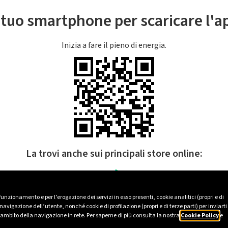
l tuo smartphone per scaricare l'
Inizia a fare il pieno di energia.
La trovi anche sui principali store online:
 funzionamento e per l’erogazione dei servizi in esso presenti, cookie analitici (propri e di
avigazione dell’utente, nonché cookie di profilazione (propri e di terze parti) per inviarti
’ambito della navigazione in rete. Per saperne di più consulta la nostra
Cookie Policy
e