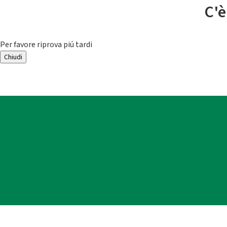
C'è
Per favore riprova piú tardi
Chiudi