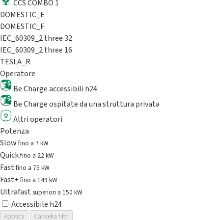
CCS COMBO 1
DOMESTIC_E
DOMESTIC_F
IEC_60309_2 three 32
IEC_60309_2 three 16
TESLA_R
Operatore
Be Charge accessibili h24
Be Charge ospitate da una struttura privata
Altri operatori
Potenza
Slow
fino a 7 kW
Quick
fino a 22 kW
Fast
fino a 75 kW
Fast+
fino a 149 kW
Ultrafast
superiori a 150 kW
Accessibile h24
Applica
Cancella filtri