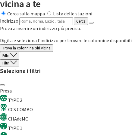
vicina a te
Cerca sulla mappa
Lista delle stazioni
Indirizzo
Cerca
Prova a inserire un indirizzo più preciso.
Digita e seleziona l'indirizzo per trovare le colonnine disponibili
Trova la colonnina piú vicina
Filtri
Filtri
Seleziona i filtri
Presa
TYPE 2
CCS COMBO
CHAdeMO
TYPE 1