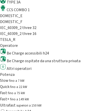
TYPE 3A
CCS COMBO 1
DOMESTIC_E
DOMESTIC_F
IEC_60309_2 three 32
IEC_60309_2 three 16
TESLA_R
Operatore
Be Charge accessibili h24
Be Charge ospitate da una struttura privata
Altri operatori
Potenza
Slow
fino a 7 kW
Quick
fino a 22 kW
Fast
fino a 75 kW
Fast+
fino a 149 kW
Ultrafast
superiori a 150 kW