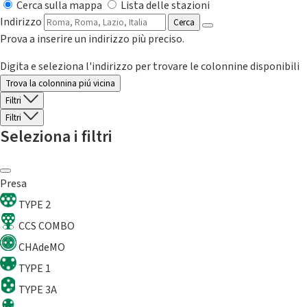
Cerca sulla mappa
Lista delle stazioni
Indirizzo
Cerca
Prova a inserire un indirizzo più preciso.
Digita e seleziona l'indirizzo per trovare le colonnine disponibili
Trova la colonnina piú vicina
Filtri
Filtri
Seleziona i filtri
Presa
TYPE 2
CCS COMBO
CHAdeMO
TYPE 1
TYPE 3A