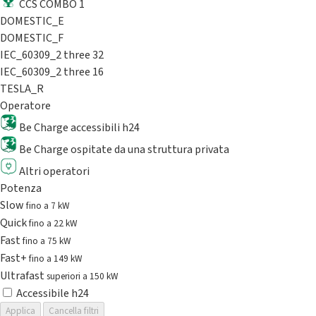
CCS COMBO 1
DOMESTIC_E
DOMESTIC_F
IEC_60309_2 three 32
IEC_60309_2 three 16
TESLA_R
Operatore
Be Charge accessibili h24
Be Charge ospitate da una struttura privata
Altri operatori
Potenza
Slow
fino a 7 kW
Quick
fino a 22 kW
Fast
fino a 75 kW
Fast+
fino a 149 kW
Ultrafast
superiori a 150 kW
Accessibile h24
Applica
Cancella filtri