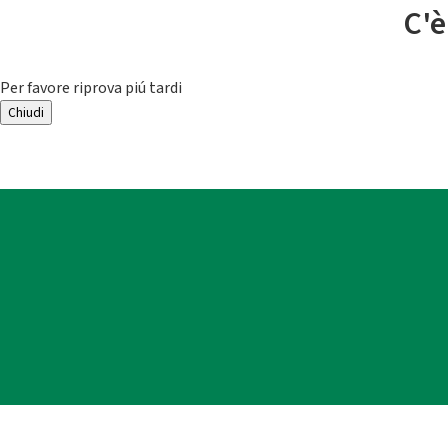
C'è
Per favore riprova piú tardi
Chiudi