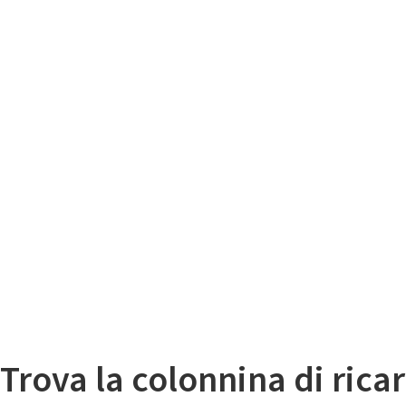
Il
Mappa colonnine di ricarica auto elettriche
Trova la colonnina di ricar