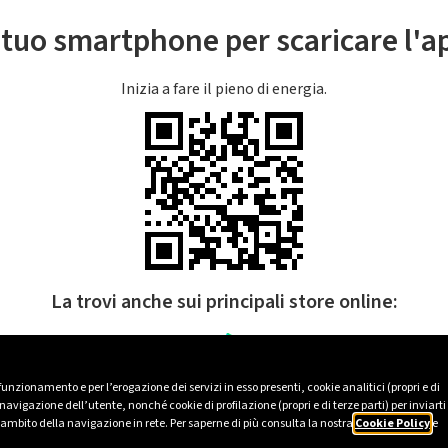
l tuo smartphone per scaricare l'
Inizia a fare il pieno di energia.
La trovi anche sui principali store online:
 funzionamento e per l’erogazione dei servizi in esso presenti, cookie analitici (propri e di
avigazione dell’utente, nonché cookie di profilazione (propri e di terze parti) per inviarti
’ambito della navigazione in rete. Per saperne di più consulta la nostra
Cookie Policy
e