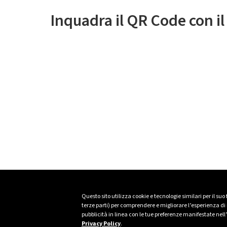
Inquadra il QR Code con i
Questo sito utilizza cookie e tecnologie similari per il suo
terze parti) per comprendere e migliorare l’esperienza di n
pubblicità in linea con le tue preferenze manifestate nell
Privacy Policy
.