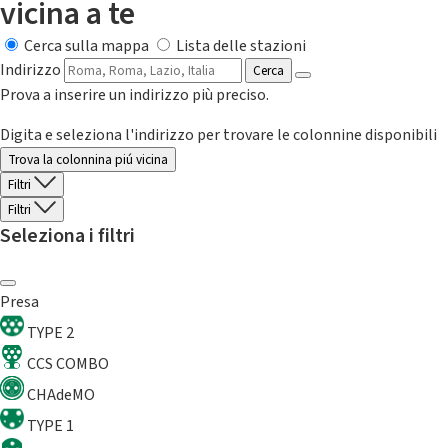
vicina a te
Cerca sulla mappa
Lista delle stazioni
Indirizzo
Cerca
Prova a inserire un indirizzo più preciso.
Digita e seleziona l'indirizzo per trovare le colonnine disponibili
Trova la colonnina piú vicina
Filtri
Filtri
Seleziona i filtri
Presa
TYPE 2
CCS COMBO
CHAdeMO
TYPE 1