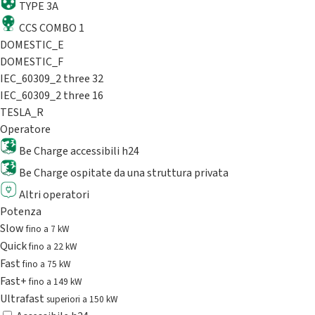
TYPE 3A
CCS COMBO 1
DOMESTIC_E
DOMESTIC_F
IEC_60309_2 three 32
IEC_60309_2 three 16
TESLA_R
Operatore
Be Charge accessibili h24
Be Charge ospitate da una struttura privata
Altri operatori
Potenza
Slow
fino a 7 kW
Quick
fino a 22 kW
Fast
fino a 75 kW
Fast+
fino a 149 kW
Ultrafast
superiori a 150 kW