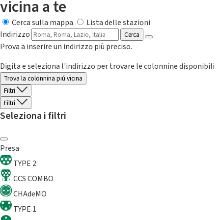
vicina a te
Cerca sulla mappa
Lista delle stazioni
Indirizzo
Cerca
Prova a inserire un indirizzo più preciso.
Digita e seleziona l'indirizzo per trovare le colonnine disponibili
Trova la colonnina piú vicina
Filtri
Filtri
Seleziona i filtri
Presa
TYPE 2
CCS COMBO
CHAdeMO
TYPE 1