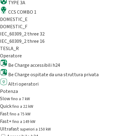
TYPE 3A
CCS COMBO 1
DOMESTIC_E
DOMESTIC_F
IEC_60309_2 three 32
IEC_60309_2 three 16
TESLA_R
Operatore
Be Charge accessibili h24
Be Charge ospitate da una struttura privata
Altri operatori
Potenza
Slow
fino a 7 kW
Quick
fino a 22 kW
Fast
fino a 75 kW
Fast+
fino a 149 kW
Ultrafast
superiori a 150 kW