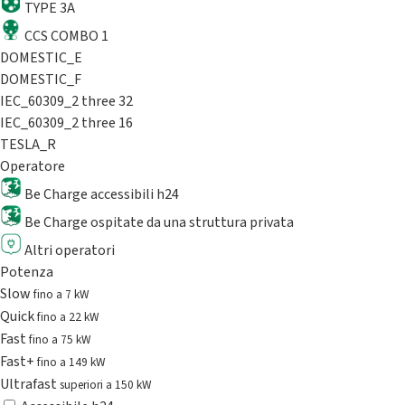
TYPE 3A
CCS COMBO 1
DOMESTIC_E
DOMESTIC_F
IEC_60309_2 three 32
IEC_60309_2 three 16
TESLA_R
Operatore
Be Charge accessibili h24
Be Charge ospitate da una struttura privata
Altri operatori
Potenza
Slow
fino a 7 kW
Quick
fino a 22 kW
Fast
fino a 75 kW
Fast+
fino a 149 kW
Ultrafast
superiori a 150 kW