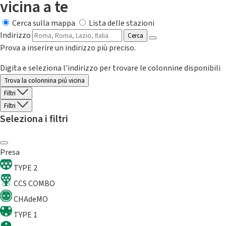
vicina a te
Cerca sulla mappa
Lista delle stazioni
Indirizzo
Cerca
Prova a inserire un indirizzo più preciso.
Digita e seleziona l'indirizzo per trovare le colonnine disponibili
Trova la colonnina piú vicina
Filtri
Filtri
Seleziona i filtri
Presa
TYPE 2
CCS COMBO
CHAdeMO
TYPE 1