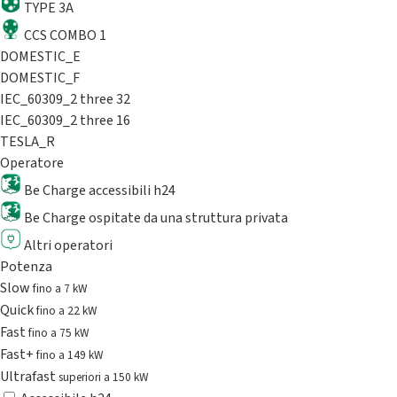
TYPE 3A
CCS COMBO 1
DOMESTIC_E
DOMESTIC_F
IEC_60309_2 three 32
IEC_60309_2 three 16
TESLA_R
Operatore
Be Charge accessibili h24
Be Charge ospitate da una struttura privata
Altri operatori
Potenza
Slow
fino a 7 kW
Quick
fino a 22 kW
Fast
fino a 75 kW
Fast+
fino a 149 kW
Ultrafast
superiori a 150 kW