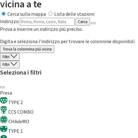
vicina a te
Cerca sulla mappa
Lista delle stazioni
Indirizzo
Cerca
Prova a inserire un indirizzo più preciso.
Digita e seleziona l'indirizzo per trovare le colonnine disponibili
Trova la colonnina piú vicina
Filtri
Filtri
Seleziona i filtri
Presa
TYPE 2
CCS COMBO
CHAdeMO
TYPE 1