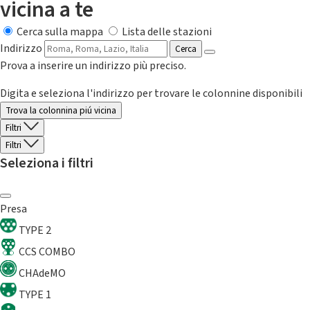
vicina a te
Cerca sulla mappa
Lista delle stazioni
Indirizzo
Cerca
Prova a inserire un indirizzo più preciso.
Digita e seleziona l'indirizzo per trovare le colonnine disponibili
Trova la colonnina piú vicina
Filtri
Filtri
Seleziona i filtri
Presa
TYPE 2
CCS COMBO
CHAdeMO
TYPE 1