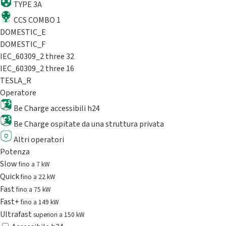
TYPE 3A
CCS COMBO 1
DOMESTIC_E
DOMESTIC_F
IEC_60309_2 three 32
IEC_60309_2 three 16
TESLA_R
Operatore
Be Charge accessibili h24
Be Charge ospitate da una struttura privata
Altri operatori
Potenza
Slow
fino a 7 kW
Quick
fino a 22 kW
Fast
fino a 75 kW
Fast+
fino a 149 kW
Ultrafast
superiori a 150 kW