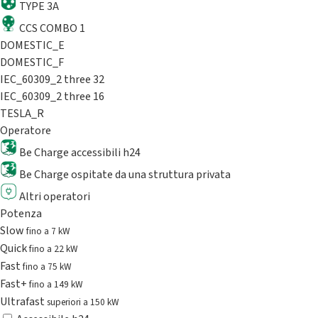
TYPE 3A
CCS COMBO 1
DOMESTIC_E
DOMESTIC_F
IEC_60309_2 three 32
IEC_60309_2 three 16
TESLA_R
Operatore
Be Charge accessibili h24
Be Charge ospitate da una struttura privata
Altri operatori
Potenza
Slow
fino a 7 kW
Quick
fino a 22 kW
Fast
fino a 75 kW
Fast+
fino a 149 kW
Ultrafast
superiori a 150 kW