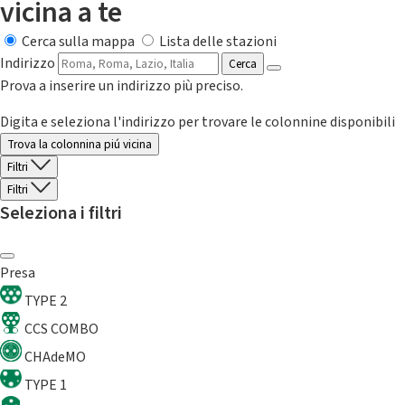
vicina a te
Cerca sulla mappa
Lista delle stazioni
Indirizzo
Cerca
Prova a inserire un indirizzo più preciso.
Digita e seleziona l'indirizzo per trovare le colonnine disponibili
Trova la colonnina piú vicina
Filtri
Filtri
Seleziona i filtri
Presa
TYPE 2
CCS COMBO
CHAdeMO
TYPE 1