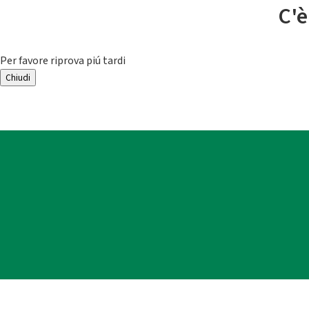
C'è
Per favore riprova piú tardi
Chiudi