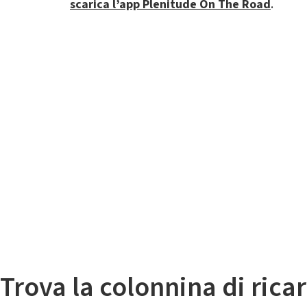
scarica l’app Plenitude On The Road
.
Il
Mappa colonnine di ricarica auto elettriche
Trova la colonnina di ricar