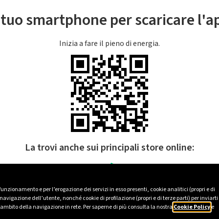
l tuo smartphone per scaricare l'
Inizia a fare il pieno di energia.
La trovi anche sui principali store online:
 funzionamento e per l’erogazione dei servizi in esso presenti, cookie analitici (propri e di
avigazione dell’utente, nonché cookie di profilazione (propri e di terze parti) per inviarti
’ambito della navigazione in rete. Per saperne di più consulta la nostra
Cookie Policy
e