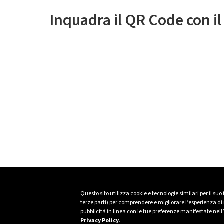
Inquadra il QR Code con i
Questo sito utilizza cookie e tecnologie similari per il suo
terze parti) per comprendere e migliorare l’esperienza di n
pubblicità in linea con le tue preferenze manifestate nell
Privacy Policy
.