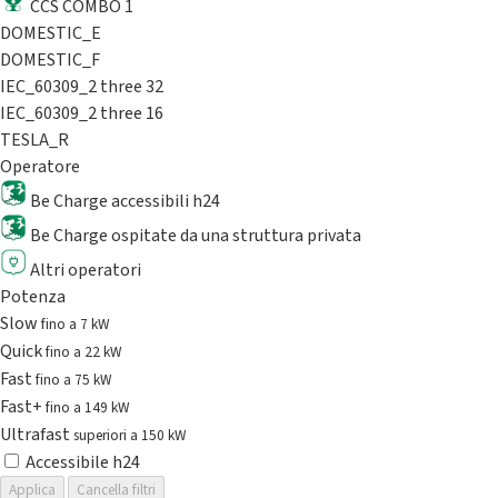
CCS COMBO 1
DOMESTIC_E
DOMESTIC_F
IEC_60309_2 three 32
IEC_60309_2 three 16
TESLA_R
Operatore
Be Charge accessibili h24
Be Charge ospitate da una struttura privata
Altri operatori
Potenza
Slow
fino a 7 kW
Quick
fino a 22 kW
Fast
fino a 75 kW
Fast+
fino a 149 kW
Ultrafast
superiori a 150 kW
Accessibile h24
Applica
Cancella filtri