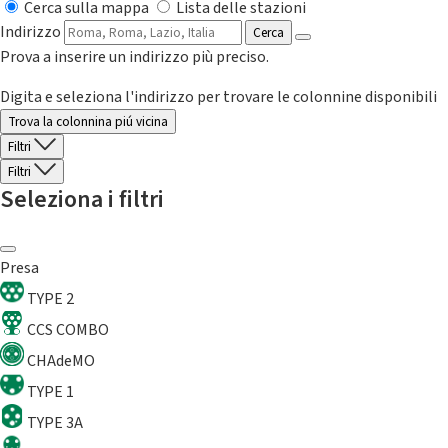
Cerca sulla mappa
Lista delle stazioni
Indirizzo
Cerca
Prova a inserire un indirizzo più preciso.
Digita e seleziona l'indirizzo per trovare le colonnine disponibili
Trova la colonnina piú vicina
Filtri
Filtri
Seleziona i filtri
Presa
TYPE 2
CCS COMBO
CHAdeMO
TYPE 1
TYPE 3A