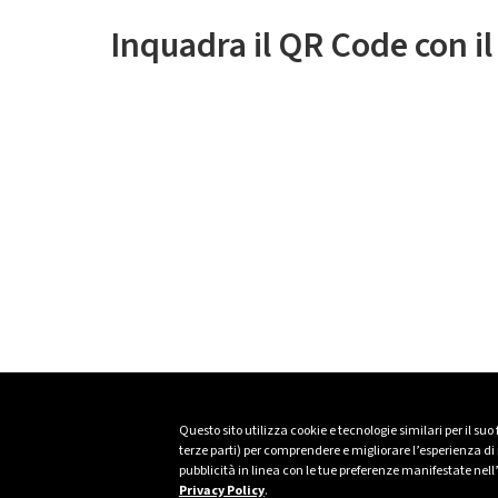
Inquadra il QR Code con i
Questo sito utilizza cookie e tecnologie similari per il suo
terze parti) per comprendere e migliorare l’esperienza di n
pubblicità in linea con le tue preferenze manifestate nell
Privacy Policy
.