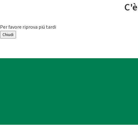
C'è
Per favore riprova piú tardi
Chiudi