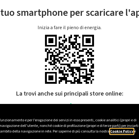
l tuo smartphone per scaricare l'
Inizia a fare il pieno di energia.
La trovi anche sui principali store online:
 funzionamento e per l’erogazione dei servizi in esso presenti, cookie analitici (propri e di
avigazione dell’utente, nonché cookie di profilazione (propri e di terze parti) per inviarti
’ambito della navigazione in rete. Per saperne di più consulta la nostra
Cookie Policy
e