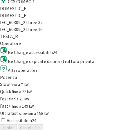
CCS COMBO 1
DOMESTIC_E
DOMESTIC_F
IEC_60309_2 three 32
IEC_60309_2 three 16
TESLA_R
Operatore
Be Charge accessibili h24
Be Charge ospitate da una struttura privata
Altri operatori
Potenza
Slow
fino a 7 kW
Quick
fino a 22 kW
Fast
fino a 75 kW
Fast+
fino a 149 kW
Ultrafast
superiori a 150 kW
Accessibile h24
Applica
Cancella filtri