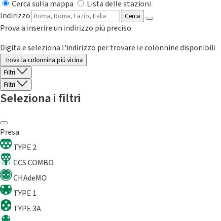
Cerca sulla mappa
Lista delle stazioni
Indirizzo
Cerca
Prova a inserire un indirizzo più preciso.
Digita e seleziona l'indirizzo per trovare le colonnine disponibili
Trova la colonnina piú vicina
Filtri
Filtri
Seleziona i filtri
Presa
TYPE 2
CCS COMBO
CHAdeMO
TYPE 1
TYPE 3A