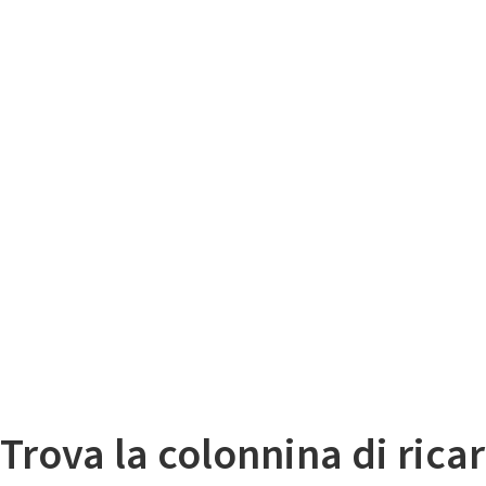
Il
Mappa colonnine di ricarica auto elettriche
Trova la colonnina di ricar