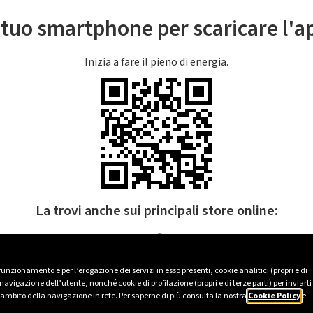
l tuo smartphone per scaricare l'
Inizia a fare il pieno di energia.
La trovi anche sui principali store online:
 funzionamento e per l’erogazione dei servizi in esso presenti, cookie analitici (propri e di
avigazione dell’utente, nonché cookie di profilazione (propri e di terze parti) per inviarti
’ambito della navigazione in rete. Per saperne di più consulta la nostra
Cookie Policy
e