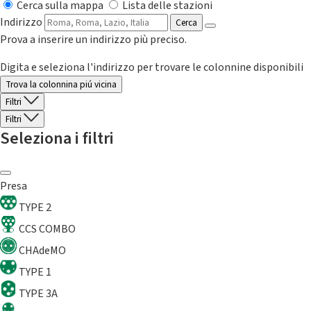
Cerca sulla mappa
Lista delle stazioni
Indirizzo
Cerca
Prova a inserire un indirizzo più preciso.
Digita e seleziona l'indirizzo per trovare le colonnine disponibili
Trova la colonnina piú vicina
Filtri
Filtri
Seleziona i filtri
Presa
TYPE 2
CCS COMBO
CHAdeMO
TYPE 1
TYPE 3A