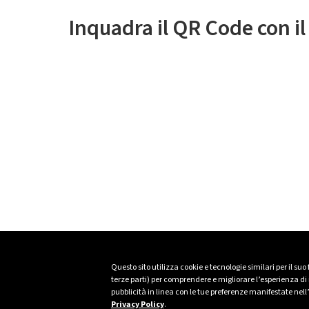
Inquadra il QR Code con i
Questo sito utilizza cookie e tecnologie similari per il suo
terze parti) per comprendere e migliorare l’esperienza di n
pubblicità in linea con le tue preferenze manifestate nell
Privacy Policy
.