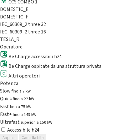
CCS COMBO 1
DOMESTIC_E
DOMESTIC_F
IEC_60309_2 three 32
IEC_60309_2 three 16
TESLA_R
Operatore
Be Charge accessibili h24
Be Charge ospitate da una struttura privata
Altri operatori
Potenza
Slow
fino a 7 kW
Quick
fino a 22 kW
Fast
fino a 75 kW
Fast+
fino a 149 kW
Ultrafast
superiori a 150 kW
Accessibile h24
Applica
Cancella filtri