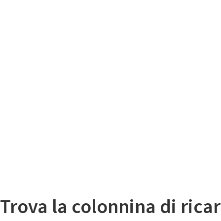
Il
Mappa colonnine di ricarica auto elettriche
Trova la colonnina di ricar