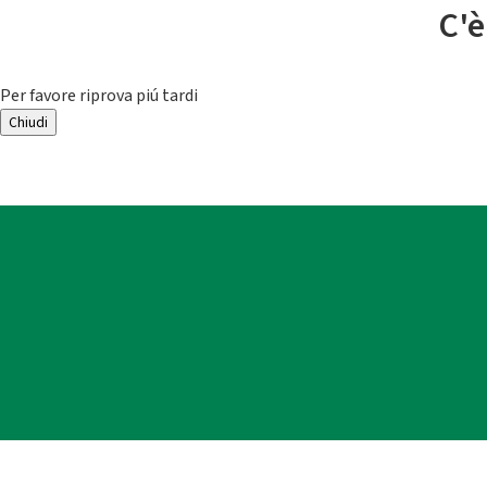
C'è
Per favore riprova piú tardi
Chiudi