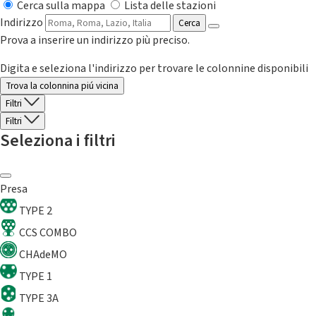
Cerca sulla mappa
Lista delle stazioni
Indirizzo
Cerca
Prova a inserire un indirizzo più preciso.
Digita e seleziona l'indirizzo per trovare le colonnine disponibili
Trova la colonnina piú vicina
Filtri
Filtri
Seleziona i filtri
Presa
TYPE 2
CCS COMBO
CHAdeMO
TYPE 1
TYPE 3A