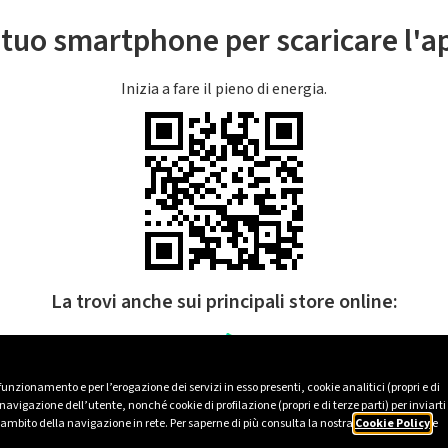
l tuo smartphone per scaricare l'
Inizia a fare il pieno di energia.
La trovi anche sui principali store online:
 funzionamento e per l’erogazione dei servizi in esso presenti, cookie analitici (propri e di
avigazione dell’utente, nonché cookie di profilazione (propri e di terze parti) per inviarti
’ambito della navigazione in rete. Per saperne di più consulta la nostra
Cookie Policy
e