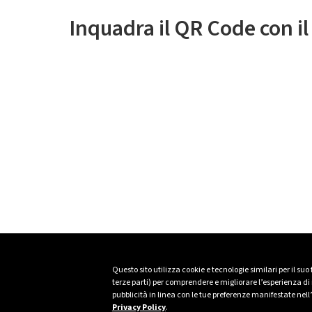
Inquadra il QR Code con i
Questo sito utilizza cookie e tecnologie similari per il suo
terze parti) per comprendere e migliorare l’esperienza di n
pubblicità in linea con le tue preferenze manifestate nell
Privacy Policy
.