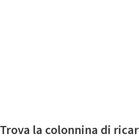
Il
Mappa colonnine di ricarica auto elettriche
Trova la colonnina di ricar