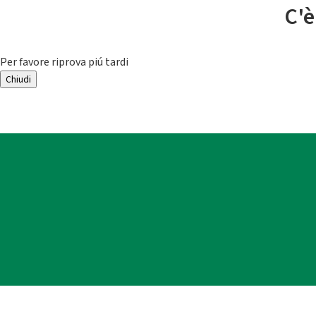
C'è
Per favore riprova piú tardi
Chiudi